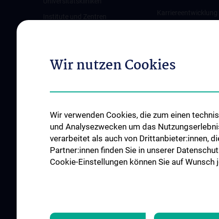
Universitätskliniken
Karriereentwicklung
Institute und Zentren
Wien
Ambulanzen & Services
Offene Stellen
Gesundheits-Services
Wir nutzen Cookies
Good health and well-being
Mediziner:innen kontra Rauchen
MedUni Wien-Tipp: Richtiges
Händewaschen
Wir verwenden Cookies, die zum einen technisc
#expertcheck
und Analysezwecken um das Nutzungserlebnis a
verarbeitet als auch von Drittanbieter:innen, d
Partner:innen finden Sie in unserer Datenschut
Cookie-Einstellungen können Sie auf Wunsch je