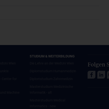
STUDIUM & WEITERBILDUNG
Folgen S
edUni Wien
Die Lehre an der MedUni Wien
unkte
Diplomstudium Humanmedizin
 - Center for
Diplomstudium Zahnmedizin
Masterstudium Medizinische
ce und Machine
Informatik - alt
Masterstudium Medical
Informatics - new