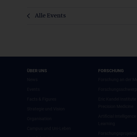
Alle Events
ÜBER UNS
FORSCHUNG
News
Forschung an der M
Events
Forschungsschwerp
Facts & Figures
Eric Kandel Institute
Precision Medicine
Strategie und Vision
Artificial Intelligen
Organisation
Learning
Campus und Uni-Leben
Forschungsprojekte