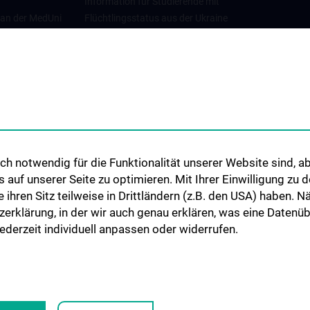
Information für Studierende mit
 an der MedUni
Flüchtlingsstatus aus der Ukraine
Universitätskooperationen und
Netzwerke
Internationale Kooperationen
Adjunct Professorships
Student & Staff Exchange
Das KPJ der MedUni Wien
h notwendig für die Funktionalität unserer Website sind, ab
Graduiertentraining
uf unserer Seite zu optimieren. Mit Ihrer Einwilligung zu
Dual Career
ie ihren Sitz teilweise in Drittländern (z.B. den USA) haben.
zerklärung, in der wir auch genau erklären, was eine Datenü
Trusted Reseach - Research
derzeit individuell anpassen oder widerrufen.
Security - Foreign Interference
UNESCO Lehrstuhl für Bioethik
MUVI