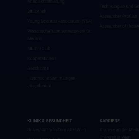
Antidiskriminierung
Technologien und Se
Bibliothek
Researcher Profiles
Young Scientist Association (YSA)
Researcher of the M
Wissenschafter­innennetzwerk für
Medizin
Alumni Club
Kooperationen
Geschichte
Historische Sammlungen -
Josephinum
KLINIK & GESUNDHEIT
KARRIERE
Universitätsklinikum AKH Wien
Karriere an der Medi
Universität Wien