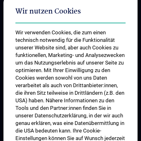
Adjunct Professorships
Wir nutzen Cookies
Student & Staff Exchange
Das KPJ der MedUni Wien
Wir verwenden Cookies, die zum einen
Graduiertentraining
technisch notwendig für die Funktionalität
Dual Career
unserer Website sind, aber auch Cookies zu
funktionellen, Marketing- und Analysezwecken
Trusted Reseach - Research Security - Foreign Interference
um das Nutzungserlebnis auf unserer Seite zu
UNESCO Lehrstuhl für Bioethik
optimieren. Mit Ihrer Einwilligung zu den
MUVI
Cookies werden sowohl von uns Daten
verarbeitet als auch von Drittanbieter:innen,
die ihren Sitz teilweise in Drittländern (z.B. den
USA) haben. Nähere Informationen zu den
Folgen Sie uns auf
Tools und den Partner:innen finden Sie in
unserer Datenschutzerklärung, in der wir auch
genau erklären, was eine Datenübermittlung in
die USA bedeuten kann. Ihre Cookie-
Einstellungen können Sie auf Wunsch jederzeit