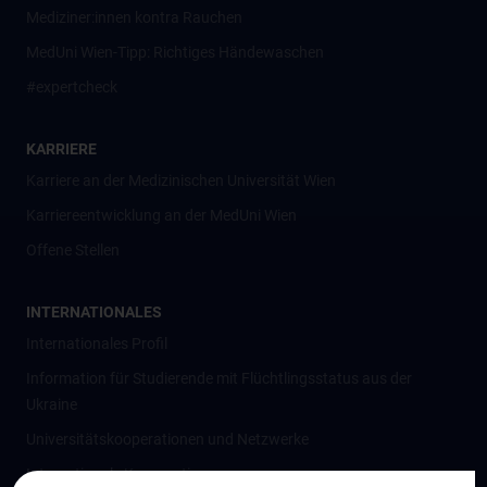
Mediziner:innen kontra Rauchen
MedUni Wien-Tipp: Richtiges Händewaschen
#expertcheck
KARRIERE
Karriere an der Medizinischen Universität Wien
Karriereentwicklung an der MedUni Wien
Offene Stellen
INTERNATIONALES
Internationales Profil
Information für Studierende mit Flüchtlingsstatus aus der
Ukraine
Universitätskooperationen und Netzwerke
Internationale Kooperationen