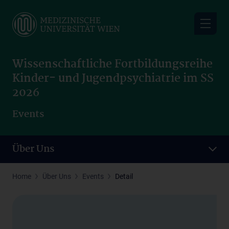
Skip
to
main
content
Wissenschaftliche Fortbildungsreihe
Kinder- und Jugendpsychiatrie im SS
2026
Events
Über Uns
Home
Über Uns
Events
Detail