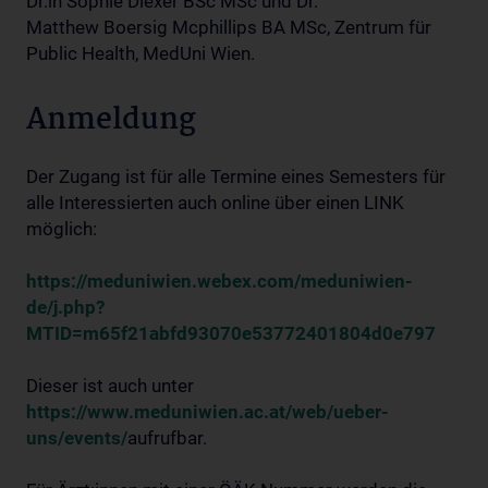
Dr.in Sophie Diexer BSc MSc und Dr.
Matthew Boersig Mcphillips BA MSc, Zentrum für
Public Health, MedUni Wien.
Anmeldung
Der Zugang ist für alle Termine eines Semesters für
alle Interessierten auch online über einen LINK
möglich:
https://meduniwien.webex.com/meduniwien-
de/j.php?
MTID=m65f21abfd93070e53772401804d0e797
Dieser ist auch unter
https://www.meduniwien.ac.at/web/ueber-
uns/events/
aufrufbar.