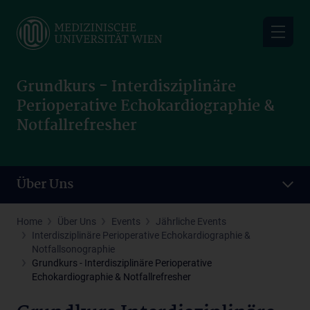
Skip
to
main
content
Grundkurs - Interdisziplinäre
Perioperative Echokardiographie &
Notfallrefresher
Über Uns
Home
Über Uns
Events
Jährliche Events
Interdisziplinäre Perioperative Echokardiographie &
Notfallsonographie
Grundkurs - Interdisziplinäre Perioperative
Echokardiographie & Notfallrefresher