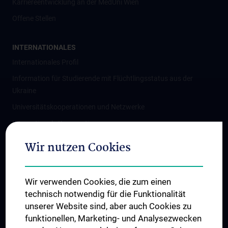
Karriereentwicklung an der MedUni Wien
Offene Stellen
INTERNATIONALES
Internationales Profil
Information für Studierende mit Flüchtlingsstatus aus der
Ukraine
Universitätskooperationen und Netzwerke
Internationale Kooperationen
Adjunct Professorships
Wir nutzen Cookies
Student & Staff Exchange
Das KPJ der MedUni Wien
Wir verwenden Cookies, die zum einen
Graduiertentraining
technisch notwendig für die Funktionalität
Dual Career
unserer Website sind, aber auch Cookies zu
funktionellen, Marketing- und Analysezwecken
Trusted Reseach - Research Security - Foreign Interference