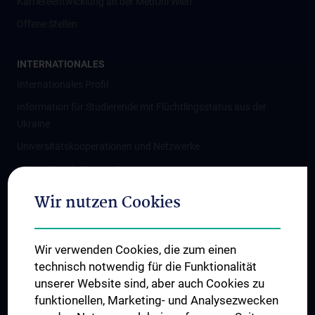
Karriereentwicklung an der MedUni Wien
Offene Stellen
INTERNATIONALES
Internationales Profil
Information für Studierende mit Flüchtlingsstatus aus der
Ukraine
Universitätskooperationen und Netzwerke
Internationale Kooperationen
Adjunct Professorships
Wir nutzen Cookies
Student & Staff Exchange
Das KPJ der MedUni Wien
Wir verwenden Cookies, die zum einen
Graduiertentraining
technisch notwendig für die Funktionalität
Dual Career
unserer Website sind, aber auch Cookies zu
funktionellen, Marketing- und Analysezwecken
Trusted Reseach - Research Security - Foreign Interference