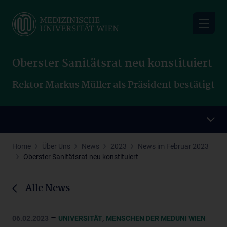
Skip
to
main
content
Oberster Sanitätsrat neu konstituiert
Rektor Markus Müller als Präsident bestätigt
Home
Über Uns
News
2023
News im Februar 2023
Oberster Sanitätsrat neu konstituiert
Alle News
–
,
06.02.2023
UNIVERSITÄT
MENSCHEN DER MEDUNI WIEN