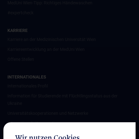
MedUni Wien-Tipp: Richtiges Händewaschen
#expertcheck
KARRIERE
Karriere an der Medizinischen Universität Wien
Karriereentwicklung an der MedUni Wien
Offene Stellen
INTERNATIONALES
Internationales Profil
Information für Studierende mit Flüchtlingsstatus aus der
Ukraine
Universitätskooperationen und Netzwerke
Internationale Kooperationen
Adjunct Professorships
Wir nutzen Cookies