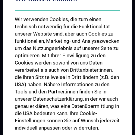
Student & Staff Exchange
Das KPJ der MedUni Wien
Wir verwenden Cookies, die zum einen
Graduiertentraining
technisch notwendig für die Funktionalität
Dual Career
unserer Website sind, aber auch Cookies zu
funktionellen, Marketing- und Analysezwecken
Trusted Reseach - Research Security - Foreign Interference
um das Nutzungserlebnis auf unserer Seite zu
UNESCO Lehrstuhl für Bioethik
optimieren. Mit Ihrer Einwilligung zu den
MUVI
Cookies werden sowohl von uns Daten
verarbeitet als auch von Drittanbieter:innen,
die ihren Sitz teilweise in Drittländern (z.B. den
USA) haben. Nähere Informationen zu den
Folgen Sie uns auf
Tools und den Partner:innen finden Sie in
unserer Datenschutzerklärung, in der wir auch
genau erklären, was eine Datenübermittlung in
die USA bedeuten kann. Ihre Cookie-
Einstellungen können Sie auf Wunsch jederzeit
individuell anpassen oder widerrufen.
PRESSE