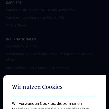
KARRIERE
Karriere an der Medizinischen Universität Wien
Karriereentwicklung an der MedUni Wien
Offene Stellen
INTERNATIONALES
Internationales Profil
Information für Studierende mit Flüchtlingsstatus aus der
Ukraine
Universitätskooperationen und Netzwerke
Internationale Kooperationen
Adjunct Professorships
Wir nutzen Cookies
Student & Staff Exchange
Das KPJ der MedUni Wien
Wir verwenden Cookies, die zum einen
Graduiertentraining