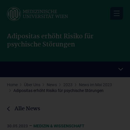
Skip
to
main
content
Adipositas erhöht Risiko für
psychische Störungen
Home
Über Uns
News
2023
News im Mai 2023
Adipositas erhöht Risiko für psychische Störungen
Alle News
–
30.05.2023
MEDIZIN & WISSENSCHAFT