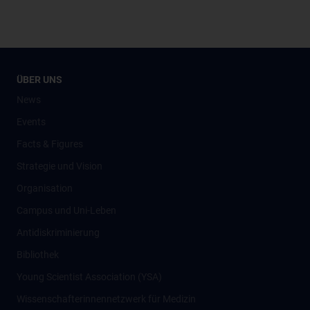
ÜBER UNS
News
Events
Facts & Figures
Strategie und Vision
Organisation
Campus und Uni-Leben
Antidiskriminierung
Bibliothek
Young Scientist Association (YSA)
Wissenschafter­innennetzwerk für Medizin