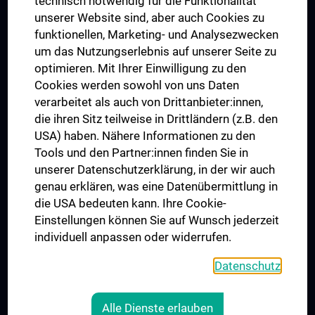
technisch notwendig für die Funktionalität
Dual Career
unserer Website sind, aber auch Cookies zu
funktionellen, Marketing- und Analysezwecken
Trusted Reseach - Research Security - Foreign Interference
um das Nutzungserlebnis auf unserer Seite zu
UNESCO Lehrstuhl für Bioethik
optimieren. Mit Ihrer Einwilligung zu den
MUVI
Cookies werden sowohl von uns Daten
verarbeitet als auch von Drittanbieter:innen,
die ihren Sitz teilweise in Drittländern (z.B. den
USA) haben. Nähere Informationen zu den
Folgen Sie uns auf
Tools und den Partner:innen finden Sie in
unserer Datenschutzerklärung, in der wir auch
genau erklären, was eine Datenübermittlung in
die USA bedeuten kann. Ihre Cookie-
Einstellungen können Sie auf Wunsch jederzeit
individuell anpassen oder widerrufen.
PRESSE
JOBS
Datenschutz
MEDUNI SHOP
RECHTLICHES
Alle Dienste erlauben