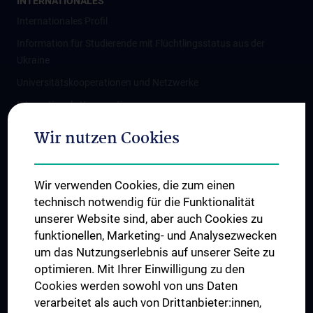
INTERNATIONALES
Internationales Profil
Information für Studierende mit Flüchtlingsstatus aus der
Ukraine
Universitätskooperationen und Netzwerke
Internationale Kooperationen
Adjunct Professorships
Wir nutzen Cookies
Student & Staff Exchange
Das KPJ der MedUni Wien
Wir verwenden Cookies, die zum einen
Graduiertentraining
technisch notwendig für die Funktionalität
Dual Career
unserer Website sind, aber auch Cookies zu
funktionellen, Marketing- und Analysezwecken
Trusted Reseach - Research Security - Foreign Interference
um das Nutzungserlebnis auf unserer Seite zu
UNESCO Lehrstuhl für Bioethik
optimieren. Mit Ihrer Einwilligung zu den
MUVI
Cookies werden sowohl von uns Daten
verarbeitet als auch von Drittanbieter:innen,