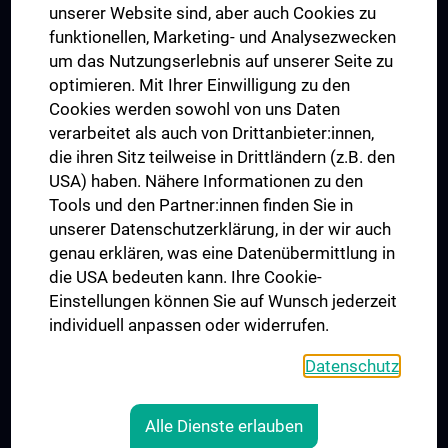
Dual Career
unserer Website sind, aber auch Cookies zu
funktionellen, Marketing- und Analysezwecken
Trusted Reseach - Research Security - Foreign Interference
um das Nutzungserlebnis auf unserer Seite zu
UNESCO Lehrstuhl für Bioethik
optimieren. Mit Ihrer Einwilligung zu den
MUVI
Cookies werden sowohl von uns Daten
verarbeitet als auch von Drittanbieter:innen,
die ihren Sitz teilweise in Drittländern (z.B. den
USA) haben. Nähere Informationen zu den
Folgen Sie uns auf
Tools und den Partner:innen finden Sie in
unserer Datenschutzerklärung, in der wir auch
genau erklären, was eine Datenübermittlung in
die USA bedeuten kann. Ihre Cookie-
Einstellungen können Sie auf Wunsch jederzeit
individuell anpassen oder widerrufen.
PRESSE
JOBS
Datenschutz
MEDUNI SHOP
RECHTLICHES
Alle Dienste erlauben
COOKIE-EINSTELLUNGEN