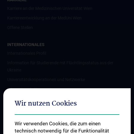
Karriere an der Medizinischen Universität Wien
Karriereentwicklung an der MedUni Wien
Offene Stellen
INTERNATIONALES
Internationales Profil
Information für Studierende mit Flüchtlingsstatus aus der
Ukraine
Universitätskooperationen und Netzwerke
Internationale Kooperationen
Adjunct Professorships
Wir nutzen Cookies
Student & Staff Exchange
Das KPJ der MedUni Wien
Wir verwenden Cookies, die zum einen
Graduiertentraining
technisch notwendig für die Funktionalität