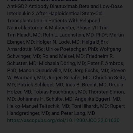
Anti-GD2 Antibody Dinutuximab Beta and Low-Dose
Interleukin 2 After Haploidentical Stem-Cell
Transplantation in Patients With Relapsed
Neuroblastoma: A Multicenter, Phase I/II Trial
Tim Flaadt, MD; Ruth L. Ladenstein, MD, PhD*; Martin
Ebinger, MD; Holger N. Lode, MD; Helga Björk
Arnardóttir, MSc; Ulrike Poetschger, PhD; Wolfgang
Schwinger, MD; Roland Meisel, MD; Friedhelm R.
Schuster, MD; Michaela Döring, MD; Peter F. Ambros,
PhD; Manon Queudeville, MD; Jörg Fuchs, MD; Steven
W. Warmann, MD; Jürgen Schäfer, MD; Christian Seitz,
MD; Patrick Schlegel, MD; Ines B. Brecht, MD; Ursula
Holzer, MD; Tobias Feuchtinger, MD; Thorsten Simon,
MD; Johannes H. Schulte, MD; Angelika Eggert, MD;
Heiko-Manuel Teltschik, MD; Toni Illhardt, MD; Rupert
Handgretinger, MD; and Peter Lang, MD
https://ascopubs.org/doi/10.1200/JCO.22.01630