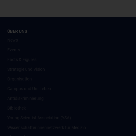
ÜBER UNS
News
Events
Facts & Figures
Strategie und Vision
Organisation
Campus und Uni-Leben
Antidiskriminierung
Bibliothek
Young Scientist Association (YSA)
Wissenschafter­innennetzwerk für Medizin