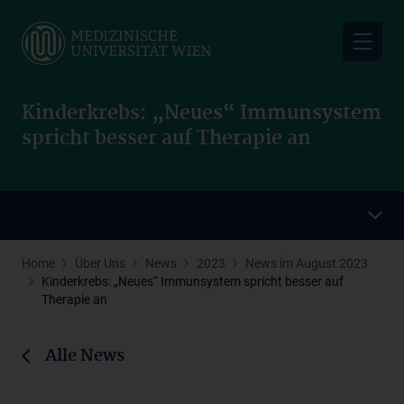
Skip
to
main
content
Kinderkrebs: „Neues“ Immunsystem
spricht besser auf Therapie an
Home
Über Uns
News
2023
News im August 2023
Kinderkrebs: „Neues“ Immunsystem spricht besser auf
Therapie an
Alle News