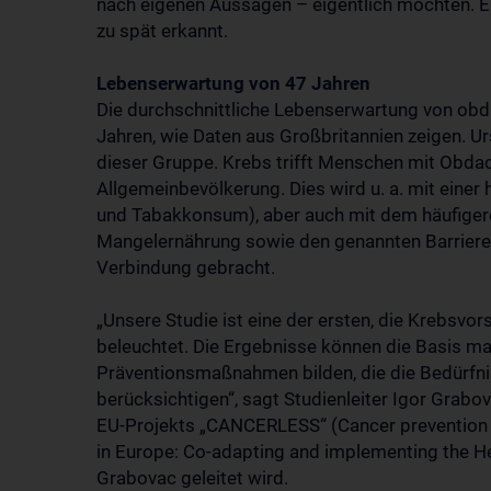
nach eigenen Aussagen – eigentlich möchten. E
zu spät erkannt.
Lebenserwartung von 47 Jahren
Die durchschnittliche Lebenserwartung von ob
Jahren, wie Daten aus Großbritannien zeigen. Ur
dieser Gruppe. Krebs trifft Menschen mit Obdac
Allgemeinbevölkerung. Dies wird u. a. mit einer 
und Tabakkonsum), aber auch mit dem häufigere
Mangelernährung sowie den genannten Barriere
Verbindung gebracht.
„Unsere Studie ist eine der ersten, die Krebsvor
beleuchtet. Die Ergebnisse können die Basis ma
Präventionsmaßnahmen bilden, die die Bedürfn
berücksichtigen“, sagt Studienleiter Igor Grab
EU-Projekts „CANCERLESS“ (Cancer prevention 
in Europe: Co-adapting and implementing the He
Grabovac geleitet wird.