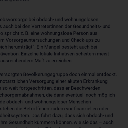
 Krebsvorsorge bei obdach- und wohnungslosen
 auch bei den Vertreter:innen der Gesundheits- und
o spricht z. B. eine wohnungslose Person aus
h um Vorsorgeuntersuchungen und Check-ups zu
ch herumträgt“. Ein Mangel besteht auch bei
ention. Einzelne lokale Initiativen scheitern meist
 ausreichendem Maß zu erreichen.
versorgten Bevölkerungsgruppe doch einmal entdeckt,
notärztlichen Versorgung einer akuten Erkrankung
s so weit fortgeschritten, dass er Beschwerden
achsorgemaßnahmen, die dann eventuell noch möglich
ände obdach- und wohnungsloser Menschen
stehen die Betroffenen zudem vor finanziellen oder
dheitssystem. Das führt dazu, dass sich obdach- und
hre Gesundheit kümmern können, wie sie das – auch