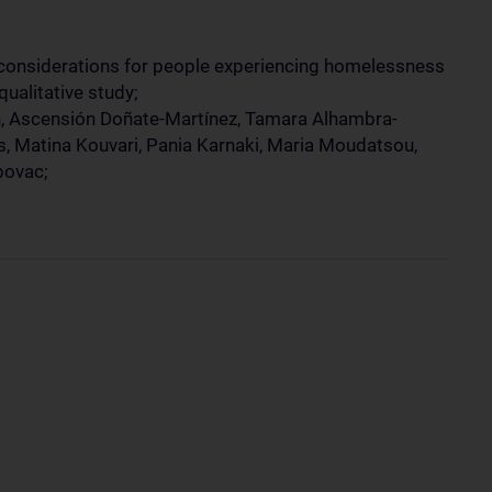
considerations for people experiencing homelessness
ualitative study;
ith, Ascensión Doñate-Martínez, Tamara Alhambra-
s, Matina Kouvari, Pania Karnaki, Maria Moudatsou,
bovac;