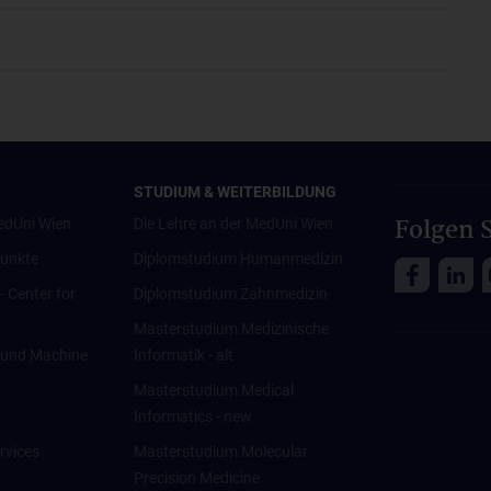
STUDIUM & WEITERBILDUNG
Folgen S
edUni Wien
Die Lehre an der MedUni Wien
unkte
Diplomstudium Humanmedizin
 - Center for
Diplomstudium Zahnmedizin
Masterstudium Medizinische
ce und Machine
Informatik - alt
Masterstudium Medical
Informatics - new
rvices
Masterstudium Molecular
Precision Medicine