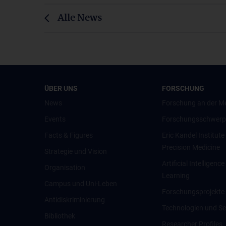
Alle News
ÜBER UNS
FORSCHUNG
News
Forschung an der M
Events
Forschungsschwerp
Facts & Figures
Eric Kandel Institute
Precision Medicine
Strategie und Vision
Artificial Intelligen
Organisation
Learning
Campus und Uni-Leben
Forschungsprojekte
Antidiskriminierung
Technologien und Se
Bibliothek
Researcher Profiles