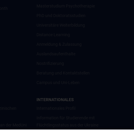
Masterstudium Psychotherapie
onth
PhD und Doktoratsstudien
Universitäre Weiterbildung
Distance Learning
Anmeldung & Zulassung
Auslandsaufenthalte
Nostrifizierung
Beratung und Kontaktstellen
Campus und Uni-Leben
INTERNATIONALES
zinischen
Internationales Profil
Information für Studierende mit
 an der MedUni
Flüchtlingsstatus aus der Ukraine