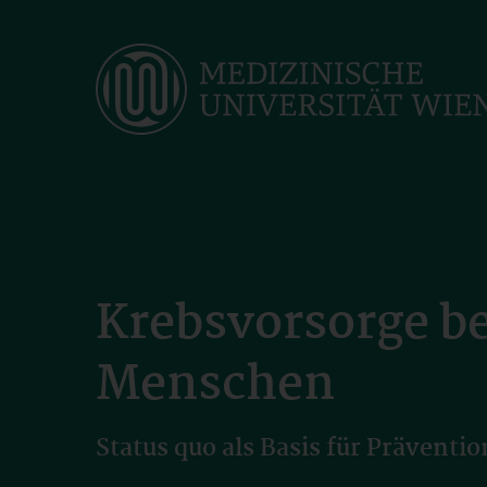
Skip
to
main
content
Krebsvorsorge b
Menschen
Status quo als Basis für Prävent