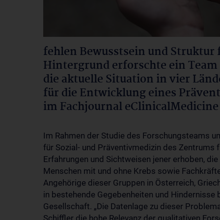
fehlen Bewusstsein und Struktur 
Hintergrund erforschte ein Team
die aktuelle Situation in vier Lä
für die Entwicklung eines Präven
im Fachjournal eClinicalMedicine
Im Rahmen der Studie des Forschungsteams um T
für Sozial- und Präventivmedizin des Zentrums 
Erfahrungen und Sichtweisen jener erhoben, die
Menschen mit und ohne Krebs sowie Fachkräfte 
Angehörige dieser Gruppen in Österreich, Griec
in bestehende Gegebenheiten und Hindernisse 
Gesellschaft. „Die Datenlage zu dieser Problema
Schiffler die hohe Relevanz der qualitativen For