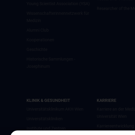
Young Scientist Association (YSA)
Researcher of the M
Wissenschafter­innennetzwerk für
Medizin
Alumni Club
Kooperationen
Geschichte
Historische Sammlungen -
Josephinum
KLINIK & GESUNDHEIT
KARRIERE
Universitätsklinikum AKH Wien
Karriere an der Medi
Universität Wien
Universitätskliniken
Karriereentwicklung
Institute und Zentren
Wien