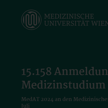
Skip
to
main
content
15.158 Anmeldu
Medizinstudium
MedAT 2024 an den Medizinischen 
Juli