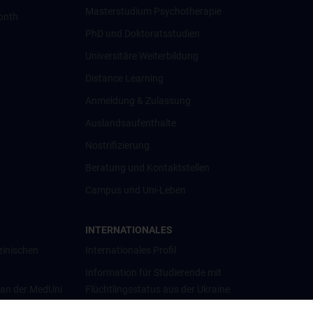
Masterstudium Psychotherapie
onth
PhD und Doktoratsstudien
Universitäre Weiterbildung
Distance Learning
Anmeldung & Zulassung
Auslandsaufenthalte
Nostrifizierung
Beratung und Kontaktstellen
Campus und Uni-Leben
INTERNATIONALES
zinischen
Internationales Profil
Information für Studierende mit
 an der MedUni
Flüchtlingsstatus aus der Ukraine
Universitätskooperationen und