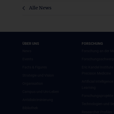
Alle News
ÜBER UNS
FORSCHUNG
News
Forschung an der M
Events
Forschungsschwerp
Facts & Figures
Eric Kandel Institute
Precision Medicine
Strategie und Vision
Artificial Intelligen
Organisation
Learning
Campus und Uni-Leben
Forschungsprojekte
Antidiskriminierung
Technologien und Se
Bibliothek
Researcher Profiles