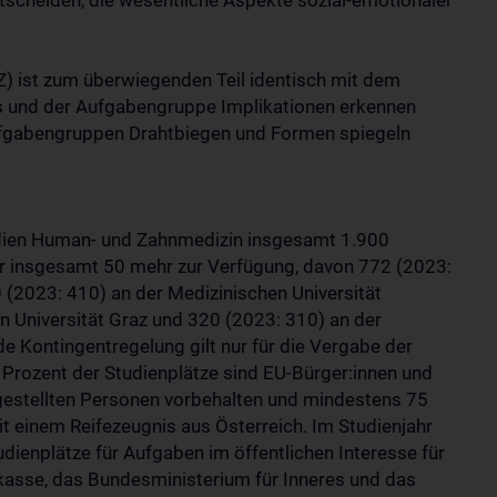
tscheiden, die wesentliche Aspekte sozial-emotionaler
) ist zum überwiegenden Teil identisch mit dem
is und der Aufgabengruppe Implikationen erkennen
Aufgabengruppen Drahtbiegen und Formen spiegeln
udien Human- und Zahnmedizin insgesamt 1.900
r insgesamt 50 mehr zur Verfügung, davon 772 (2023:
 (2023: 410) an der Medizinischen Universität
n Universität Graz und 320 (2023: 310) an der
de Kontingentregelung gilt nur für die Vergabe der
Prozent der Studienplätze sind EU-Bürger:innen und
hgestellten Personen vorbehalten und mindestens 75
 einem Reifezeugnis aus Österreich. Im Studienjahr
dienplätze für Aufgaben im öffentlichen Interesse für
kasse, das Bundesministerium für Inneres und das