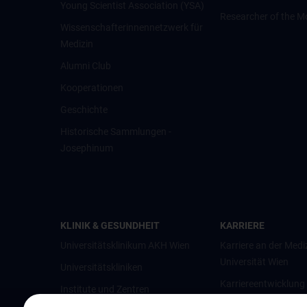
Young Scientist Association (YSA)
Researcher of the M
Wissenschafter­innennetzwerk für
Medizin
Alumni Club
Kooperationen
Geschichte
Historische Sammlungen -
Josephinum
KLINIK & GESUNDHEIT
KARRIERE
Universitätsklinikum AKH Wien
Karriere an der Medi
Universität Wien
Universitätskliniken
Karriereentwicklung
Institute und Zentren
Wien