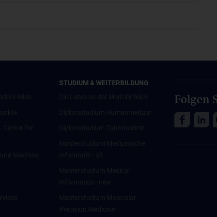
STUDIUM & WEITERBILDUNG
Folgen S
edUni Wien
Die Lehre an der MedUni Wien
unkte
Diplomstudium Humanmedizin
 - Center for
Diplomstudium Zahnmedizin
Masterstudium Medizinische
ce und Machine
Informatik - alt
Masterstudium Medical
Informatics - new
rvices
Masterstudium Molecular
Precision Medicine