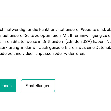
Adjunct Professorships
Student & Staff Exchange
Das KPJ der MedUni Wien
h notwendig für die Funktionalität unserer Website sind, ab
Graduiertentraining
uf unserer Seite zu optimieren. Mit Ihrer Einwilligung zu
Dual Career
ie ihren Sitz teilweise in Drittländern (z.B. den USA) haben.
zerklärung, in der wir auch genau erklären, was eine Datenü
Trusted Reseach - Research
derzeit individuell anpassen oder widerrufen.
Security - Foreign Interference
UNESCO Lehrstuhl für Bioethik
MUVI
blehnen
Einstellungen
PRESSE
JOBS
MEDUNI SHOP
RECHTLICHES
CO