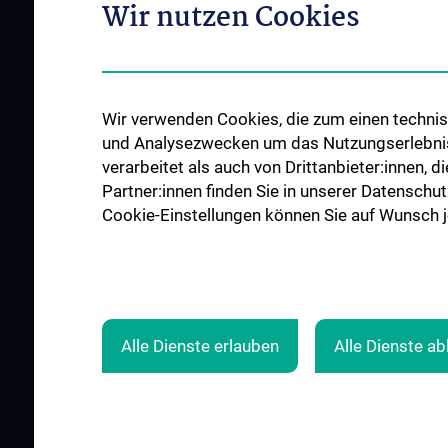
Wir nutzen Cookies
Good health and well-being
Mediziner:innen kontra Rauchen
MedUni Wien-Tipp: Richtiges
Händewaschen
Wir verwenden Cookies, die zum einen technisc
#expertcheck
und Analysezwecken um das Nutzungserlebnis a
verarbeitet als auch von Drittanbieter:innen, d
Partner:innen finden Sie in unserer Datenschut
Cookie-Einstellungen können Sie auf Wunsch je
Alle Dienste erlauben
Alle Dienste a
© 2026 Medizinische Universität Wien