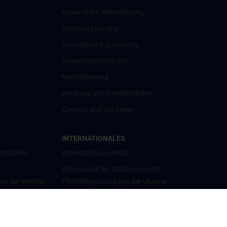
Universitäre Weiterbildung
Distance Learning
Anmeldung & Zulassung
Auslandsaufenthalte
Nostrifizierung
Beratung und Kontaktstellen
Campus und Uni-Leben
INTERNATIONALES
zinischen
Internationales Profil
Information für Studierende mit
 an der MedUni
Flüchtlingsstatus aus der Ukraine
Universitätskooperationen und
Netzwerke
Internationale Kooperationen