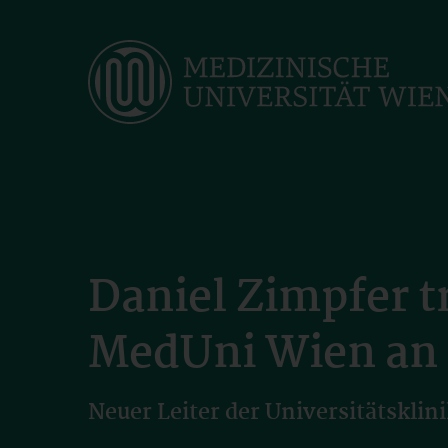
Skip
to
main
content
Daniel Zimpfer tr
MedUni Wien an
Neuer Leiter der Universitätsklin