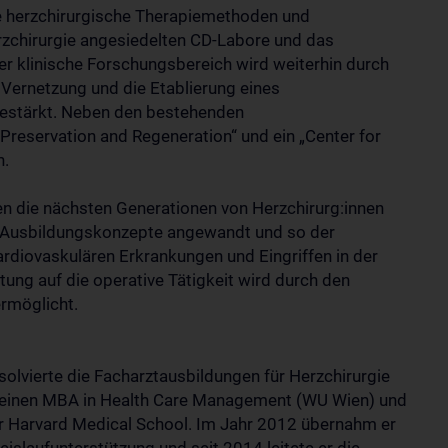
e herzchirurgische Therapiemethoden und
rzchirurgie angesiedelten CD-Labore und das
er klinische Forschungsbereich wird weiterhin durch
Vernetzung und die Etablierung eines
gestärkt. Neben den bestehenden
 Preservation and Regeneration“ und ein „Center for
n.
den die nächsten Generationen von Herzchirurg:innen
d Ausbildungskonzepte angewandt und so der
ardiovaskulären Erkrankungen und Eingriffen in der
itung auf die operative Tätigkeit wird durch den
rmöglicht.
solvierte die Facharztausbildungen für Herzchirurgie
t einen MBA in Health Care Management (WU Wien) und
er Harvard Medical School. Im Jahr 2012 übernahm er