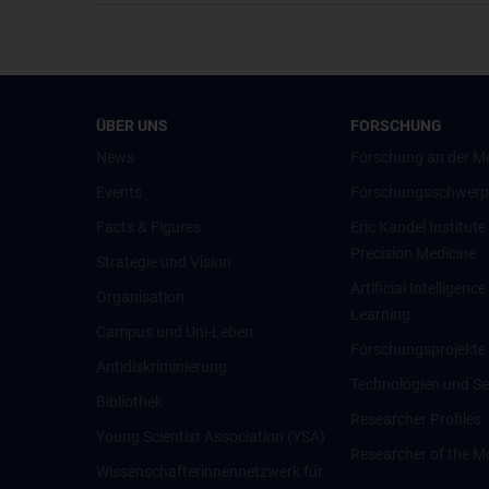
ÜBER UNS
FORSCHUNG
News
Forschung an der M
Events
Forschungsschwerp
Facts & Figures
Eric Kandel Institute
Precision Medicine
Strategie und Vision
Artificial Intelligen
Organisation
Learning
Campus und Uni-Leben
Forschungsprojekte
Antidiskriminierung
Technologien und Se
Bibliothek
Researcher Profiles
Young Scientist Association (YSA)
Researcher of the M
Wissenschafter­innennetzwerk für