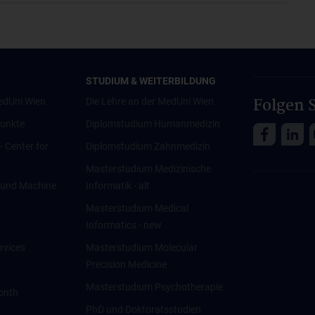
STUDIUM & WEITERBILDUNG
Folgen S
edUni Wien
Die Lehre an der MedUni Wien
unkte
Diplomstudium Humanmedizin
 - Center for
Diplomstudium Zahnmedizin
Masterstudium Medizinische
ce und Machine
Informatik - alt
Masterstudium Medical
Informatics - new
rvices
Masterstudium Molecular
Precision Medicine
Masterstudium Psychotherapie
onth
PhD und Doktoratsstudien