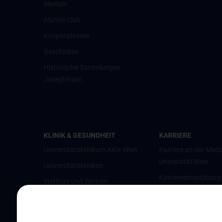
Medizin
Alumni Club
Kooperationen
Geschichte
Historische Sammlungen -
Josephinum
KLINIK & GESUNDHEIT
KARRIERE
Universitätsklinikum AKH Wien
Karriere an der Medi
Universität Wien
Universitätskliniken
Karriereentwicklung
Institute und Zentren
Wien
Ambulanzen & Services
Offene Stellen
Gesundheits-Services