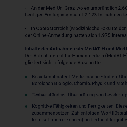
- An der Med Uni Graz, wo es ursprünglich 2.
heutigen Freitag insgesamt 2.123 teilnehmende
- In Oberösterreich (Medizinische Fakultät der
der Online-Anmeldung hatten sich 1.975 Intere
Inhalte der Aufnahmetests MedAT-H und Med
Der Aufnahmetest für Humanmedizin (MedAT-H) is
gliedert sich in folgende Abschnitte:
Basiskenntnistest Medizinische Studien: Üb
Bereichen Biologie, Chemie, Physik und Mat
Textverständnis: Überprüfung von Lesekomp
Kognitive Fähigkeiten und Fertigkeiten: Dies
zusammensetzen, Zahlenfolgen, Wortflüssigk
Implikationen erkennen) und erfasst kognitiv