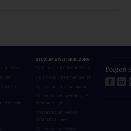
STUDIUM & WEITERBILDUNG
Folgen S
edUni Wien
Die Lehre an der MedUni Wien
unkte
Diplomstudium Humanmedizin
 - Center for
Diplomstudium Zahnmedizin
Masterstudium Medizinische
ce und Machine
Informatik - alt
Masterstudium Medical
Informatics - new
rvices
Masterstudium Molecular