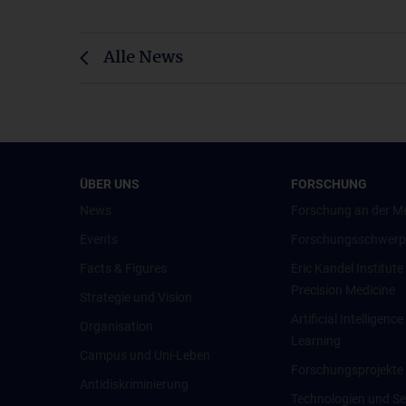
Alle News
ÜBER UNS
FORSCHUNG
News
Forschung an der M
Events
Forschungsschwerp
Facts & Figures
Eric Kandel Institute
Precision Medicine
Strategie und Vision
Artificial Intelligen
Organisation
Learning
Campus und Uni-Leben
Forschungsprojekte
Antidiskriminierung
Technologien und Se