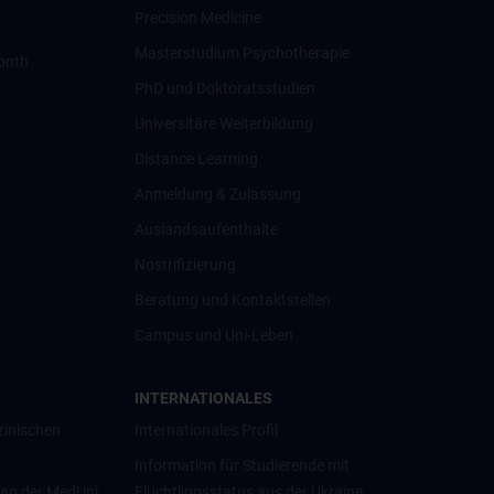
Precision Medicine
Masterstudium Psychotherapie
onth
PhD und Doktoratsstudien
Universitäre Weiterbildung
Distance Learning
Anmeldung & Zulassung
Auslandsaufenthalte
Nostrifizierung
Beratung und Kontaktstellen
Campus und Uni-Leben
INTERNATIONALES
zinischen
Internationales Profil
Information für Studierende mit
 an der MedUni
Flüchtlingsstatus aus der Ukraine