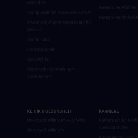
Bibliothek
Researcher Profiles
Young Scientist Association (YSA)
Researcher of the M
Wissenschafter­innennetzwerk für
Medizin
Alumni Club
Kooperationen
Geschichte
Historische Sammlungen -
Josephinum
KLINIK & GESUNDHEIT
KARRIERE
Universitätsklinikum AKH Wien
Karriere an der Medi
Universität Wien
Universitätskliniken
Karriereentwicklung