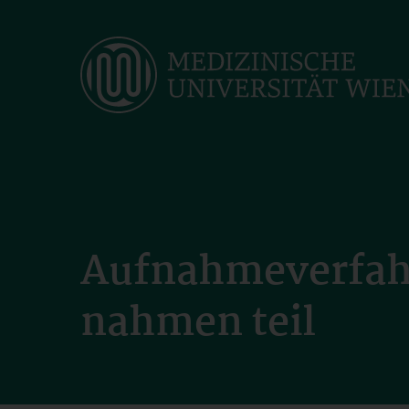
Skip
to
main
content
Aufnahmeverfah
nahmen teil