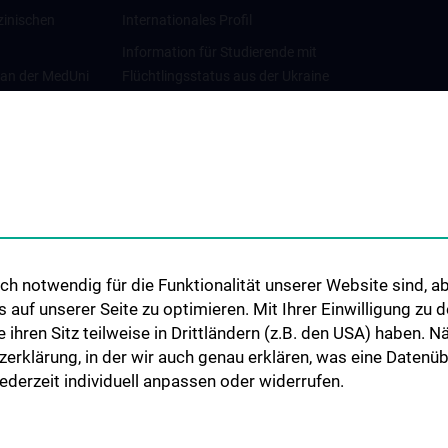
zinischen
Internationales Profil
Information für Studierende mit
 an der MedUni
Flüchtlingsstatus aus der Ukraine
Universitätskooperationen und
Netzwerke
Internationale Kooperationen
Adjunct Professorships
Student & Staff Exchange
Das KPJ der MedUni Wien
h notwendig für die Funktionalität unserer Website sind, ab
Graduiertentraining
uf unserer Seite zu optimieren. Mit Ihrer Einwilligung zu
Dual Career
ie ihren Sitz teilweise in Drittländern (z.B. den USA) haben.
zerklärung, in der wir auch genau erklären, was eine Datenü
Trusted Reseach - Research
derzeit individuell anpassen oder widerrufen.
Security - Foreign Interference
UNESCO Lehrstuhl für Bioethik
MUVI