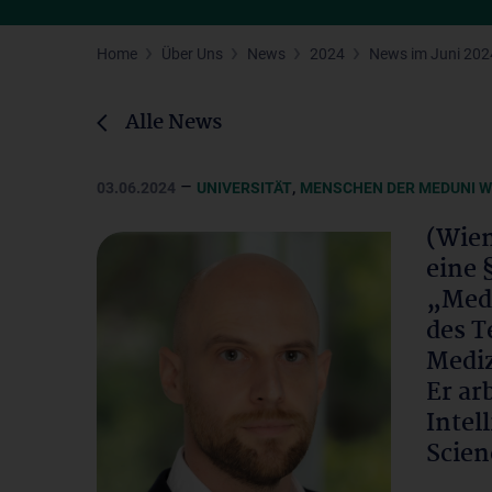
Home
Über Uns
News
2024
News im Juni 202
Alle News
–
,
03.06.2024
UNIVERSITÄT
MENSCHEN DER MEDUNI W
(Wien
eine 
„Med
des T
Mediz
Er arb
Intel
Scien