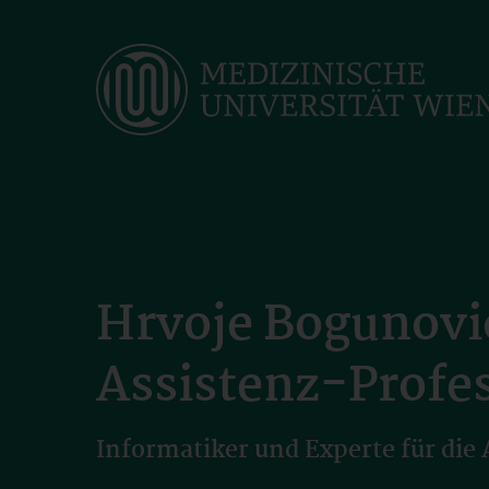
Skip
to
main
content
Hrvoje Bogunovi
Assistenz-Profe
Informatiker und Experte für die