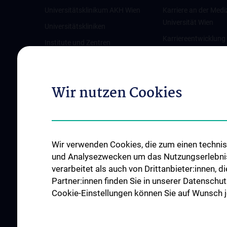
Universitätsklinikum AKH Wien
Karriere an der Medi
Universität Wien
Universitätskliniken
Karriereentwicklung
Institute und Zentren
Wien
Ambulanzen & Services
Offene Stellen
Gesundheits-Services
Wir nutzen Cookies
Good health and well-being
Mediziner:innen kontra Rauchen
MedUni Wien-Tipp: Richtiges
Händewaschen
Wir verwenden Cookies, die zum einen technisc
#expertcheck
und Analysezwecken um das Nutzungserlebnis a
verarbeitet als auch von Drittanbieter:innen, d
Partner:innen finden Sie in unserer Datenschut
Cookie-Einstellungen können Sie auf Wunsch je