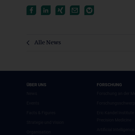
Alle News
ÜBER UNS
FORSCHUNG
News
Forschung an der M
Events
Forschungsschwerp
Facts & Figures
Eric Kandel Institute
Precision Medicine
Strategie und Vision
Artificial Intelligen
Organisation