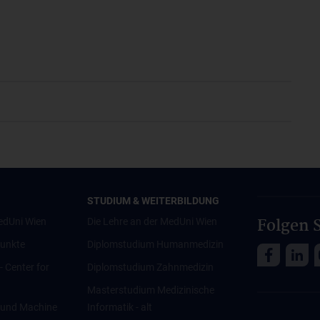
STUDIUM & WEITERBILDUNG
Folgen S
edUni Wien
Die Lehre an der MedUni Wien
unkte
Diplomstudium Humanmedizin
 - Center for
Diplomstudium Zahnmedizin
Masterstudium Medizinische
ce und Machine
Informatik - alt