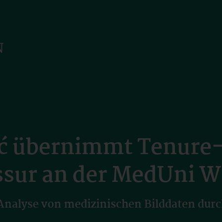
ć übernimmt Tenure
ssur an der MedUni W
 Analyse von medizinischen Bilddaten dur