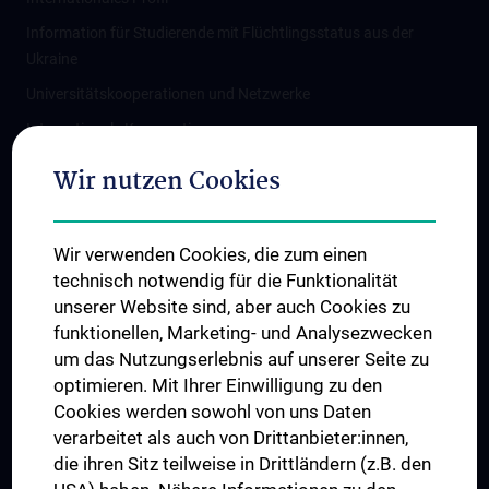
Information für Studierende mit Flüchtlingsstatus aus der
Ukraine
Universitätskooperationen und Netzwerke
Internationale Kooperationen
Adjunct Professorships
Wir nutzen Cookies
Student & Staff Exchange
Das KPJ der MedUni Wien
Wir verwenden Cookies, die zum einen
Graduiertentraining
technisch notwendig für die Funktionalität
Dual Career
unserer Website sind, aber auch Cookies zu
funktionellen, Marketing- und Analysezwecken
Trusted Reseach - Research Security - Foreign Interference
um das Nutzungserlebnis auf unserer Seite zu
UNESCO Lehrstuhl für Bioethik
optimieren. Mit Ihrer Einwilligung zu den
MUVI
Cookies werden sowohl von uns Daten
verarbeitet als auch von Drittanbieter:innen,
die ihren Sitz teilweise in Drittländern (z.B. den