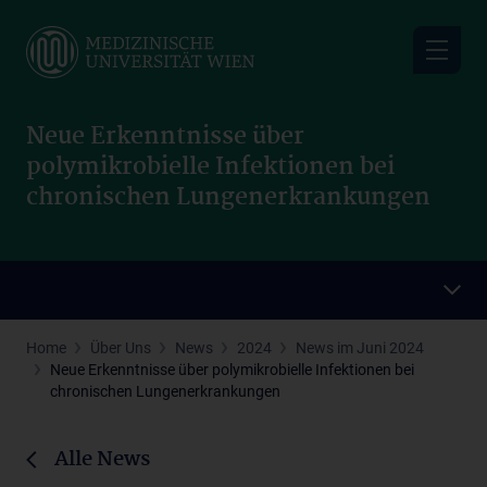
Skip
to
main
content
Neue Erkenntnisse über
polymikrobielle Infektionen bei
chronischen Lungenerkrankungen
Home
Über Uns
News
2024
News im Juni 2024
Neue Erkenntnisse über polymikrobielle Infektionen bei
chronischen Lungenerkrankungen
Alle News