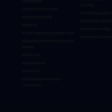
Organisation
Learning
Campus und Uni-Leben
Forschungsprojekte
Antidiskriminierung
Technologien und Se
Bibliothek
Researcher Profiles
Young Scientist Association (YSA)
Researcher of the M
Wissenschafter­innennetzwerk für
Medizin
Alumni Club
Kooperationen
Geschichte
Historische Sammlungen -
Josephinum