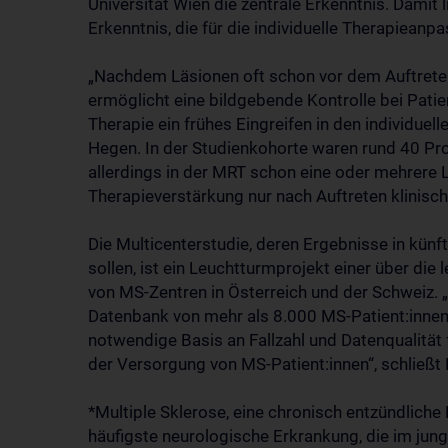
Universität Wien die zentrale Erkenntnis. Damit l
Erkenntnis, die für die individuelle Therapieanp
„Nachdem Läsionen oft schon vor dem Auftreten
ermöglicht eine bildgebende Kontrolle bei Patien
Therapie ein frühes Eingreifen in den individuell
Hegen. In der Studienkohorte waren rund 40 Proze
allerdings in der MRT schon eine oder mehrere L
Therapieverstärkung nur nach Auftreten klinis
Die Multicenterstudie, deren Ergebnisse in künf
sollen, ist ein Leuchtturmprojekt einer über die
von MS-Zentren in Österreich und der Schweiz
Datenbank von mehr als 8.000 MS-Patient:innen
notwendige Basis an Fallzahl und Datenqualität 
der Versorgung von MS-Patient:innen“, schließt
*Multiple Sklerose, eine chronisch entzündliche
häufigste neurologische Erkrankung, die im jun