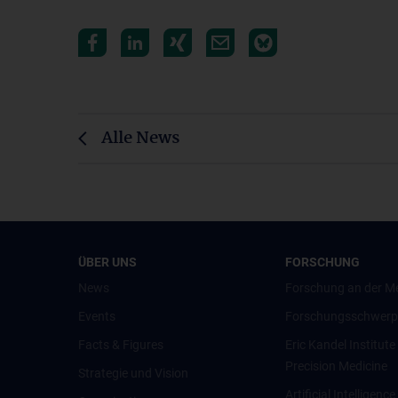
Alle News
ÜBER UNS
FORSCHUNG
News
Forschung an der M
Events
Forschungsschwerp
Facts & Figures
Eric Kandel Institute
Precision Medicine
Strategie und Vision
Artificial Intelligen