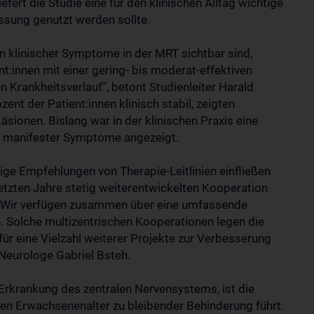
iefert die Studie eine für den klinischen Alltag wichtige
assung genutzt werden sollte.
 klinischer Symptome in der MRT sichtbar sind,
t:innen mit einer gering- bis moderat-effektiven
en Krankheitsverlauf“, betont Studienleiter Harald
nt der Patient:innen klinisch stabil, zeigten
äsionen. Bislang war in der klinischen Praxis eine
ch manifester Symptome angezeigt.
tige Empfehlungen von Therapie-Leitlinien einfließen
 letzten Jahre stetig weiterentwickelten Kooperation
. „Wir verfügen zusammen über eine umfassende
. Solche multizentrischen Kooperationen legen die
für eine Vielzahl weiterer Projekte zur Verbesserung
 Neurologe Gabriel Bsteh.
 Erkrankung des zentralen Nervensystems, ist die
gen Erwachsenenalter zu bleibender Behinderung führt.