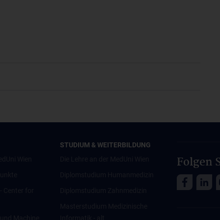
STUDIUM & WEITERBILDUNG
Folgen S
edUni Wien
Die Lehre an der MedUni Wien
unkte
Diplomstudium Humanmedizin
 - Center for
Diplomstudium Zahnmedizin
Masterstudium Medizinische
ce und Machine
Informatik - alt