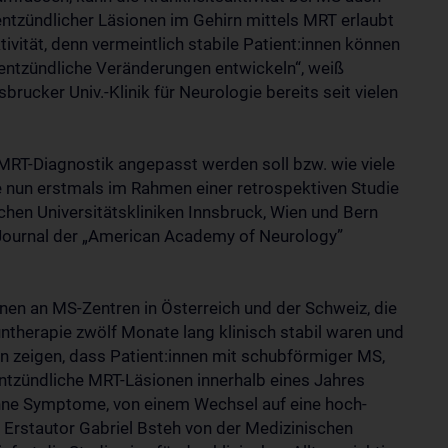
ntzündlicher Läsionen im Gehirn mittels MRT erlaubt
ivität, denn vermeintlich stabile Patient:innen können
 entzündliche Veränderungen entwickeln“, weiß
ucker Univ.-Klinik für Neurologie bereits seit vielen
MRT-Diagnostik angepasst werden soll bzw. wie viele
nun erstmals im Rahmen einer retrospektiven Studie
hen Universitätskliniken Innsbruck, Wien und Bern
 Journal der „American Academy of Neurology”
en an MS-Zentren in Österreich und der Schweiz, die
ntherapie zwölf Monate lang klinisch stabil waren und
n zeigen, dass Patient:innen mit schubförmiger MS,
ntzündliche MRT-Läsionen innerhalb eines Jahres
o ohne Symptome, von einem Wechsel auf eine hoch-
t Erstautor Gabriel Bsteh von der Medizinischen