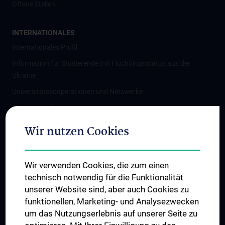
Offene Stellen
INTERNATIONALES
Internationales Profil
Information für Studierende mit Flüchtlingsstatus aus der
Ukraine
Universitätskooperationen und Netzwerke
Internationale Kooperationen
Adjunct Professorships
Wir nutzen Cookies
Student & Staff Exchange
Das KPJ der MedUni Wien
Wir verwenden Cookies, die zum einen
Graduiertentraining
technisch notwendig für die Funktionalität
Dual Career
unserer Website sind, aber auch Cookies zu
funktionellen, Marketing- und Analysezwecken
Trusted Reseach - Research Security - Foreign Interference
um das Nutzungserlebnis auf unserer Seite zu
UNESCO Lehrstuhl für Bioethik