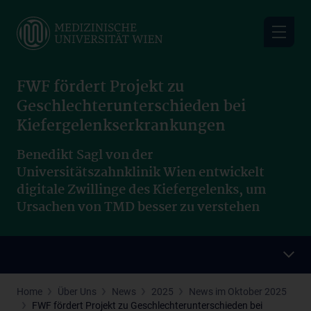
Skip
to
main
content
FWF fördert Projekt zu
Geschlechterunterschieden bei
Kiefergelenkserkrankungen
Benedikt Sagl von der
Universitätszahnklinik Wien entwickelt
digitale Zwillinge des Kiefergelenks, um
Ursachen von TMD besser zu verstehen
Home
Über Uns
News
2025
News im Oktober 2025
FWF fördert Projekt zu Geschlechterunterschieden bei