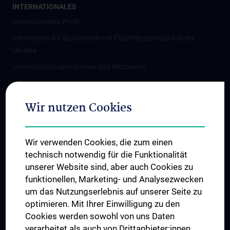
INTERNATIONALES
Internationales Profil
Information für Studierende mit Flüchtlingsstatus aus der
Ukraine
Universitätskooperationen und Netzwerke
Internationale Kooperationen
Adjunct Professorships
Wir nutzen Cookies
Student & Staff Exchange
Das KPJ der MedUni Wien
Wir verwenden Cookies, die zum einen
Graduiertentraining
technisch notwendig für die Funktionalität
Dual Career
unserer Website sind, aber auch Cookies zu
funktionellen, Marketing- und Analysezwecken
Trusted Reseach - Research Security - Foreign Interference
um das Nutzungserlebnis auf unserer Seite zu
UNESCO Lehrstuhl für Bioethik
optimieren. Mit Ihrer Einwilligung zu den
MUVI
Cookies werden sowohl von uns Daten
verarbeitet als auch von Drittanbieter:innen,