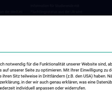
Information für Studierende mit
 an der MedUni
Flüchtlingsstatus aus der Ukraine
Universitätskooperationen und
Netzwerke
Internationale Kooperationen
Adjunct Professorships
Student & Staff Exchange
Das KPJ der MedUni Wien
h notwendig für die Funktionalität unserer Website sind, ab
Graduiertentraining
uf unserer Seite zu optimieren. Mit Ihrer Einwilligung zu
Dual Career
ie ihren Sitz teilweise in Drittländern (z.B. den USA) haben.
zerklärung, in der wir auch genau erklären, was eine Datenü
Trusted Reseach - Research
derzeit individuell anpassen oder widerrufen.
Security - Foreign Interference
UNESCO Lehrstuhl für Bioethik
MUVI