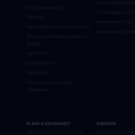
Forschungsprojekte
Antidiskriminierung
Technologien und Se
Bibliothek
Researcher Profiles
Young Scientist Association (YSA)
Researcher of the M
Wissenschafter­innennetzwerk für
Medizin
Alumni Club
Kooperationen
Geschichte
Historische Sammlungen -
Josephinum
KLINIK & GESUNDHEIT
KARRIERE
Universitätsklinikum AKH Wien
Karriere an der Medi