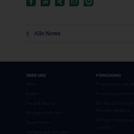
Alle News
ÜBER UNS
FORSCHUNG
News
Forschung an der M
Events
Forschungsschwerp
Facts & Figures
Eric Kandel Institute
Precision Medicine
Strategie und Vision
Artificial Intelligen
Organisation
Learning
Campus und Uni-Leben