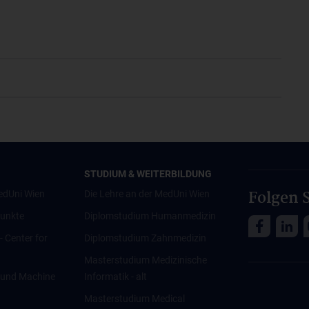
STUDIUM & WEITERBILDUNG
Folgen S
edUni Wien
Die Lehre an der MedUni Wien
unkte
Diplomstudium Humanmedizin
 - Center for
Diplomstudium Zahnmedizin
Masterstudium Medizinische
ce und Machine
Informatik - alt
Masterstudium Medical