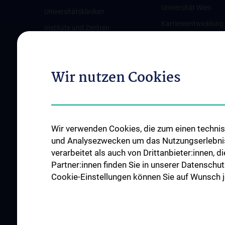
Universität Wien
Universitätskliniken
Karriereentwicklung
Institute und Zentren
Wien
Ambulanzen & Services
Offene Stellen
Gesundheits-Services
Wir nutzen Cookies
Good health and well-being
Mediziner:innen kontra Rauchen
MedUni Wien-Tipp: Richtiges
Händewaschen
Wir verwenden Cookies, die zum einen technisc
#expertcheck
und Analysezwecken um das Nutzungserlebnis a
verarbeitet als auch von Drittanbieter:innen, d
Partner:innen finden Sie in unserer Datenschut
Cookie-Einstellungen können Sie auf Wunsch je