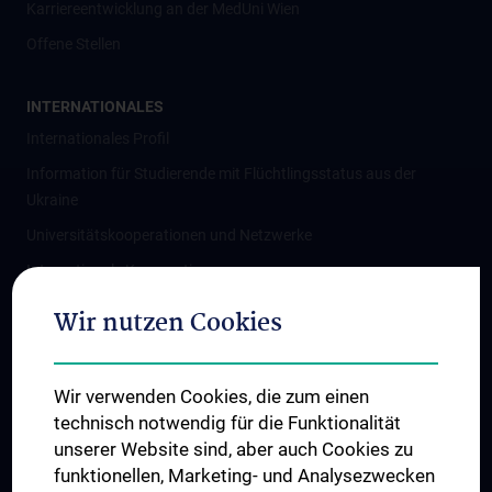
Karriereentwicklung an der MedUni Wien
Offene Stellen
INTERNATIONALES
Internationales Profil
Information für Studierende mit Flüchtlingsstatus aus der
Ukraine
Universitätskooperationen und Netzwerke
Internationale Kooperationen
Adjunct Professorships
Wir nutzen Cookies
Student & Staff Exchange
Das KPJ der MedUni Wien
Wir verwenden Cookies, die zum einen
Graduiertentraining
technisch notwendig für die Funktionalität
Dual Career
unserer Website sind, aber auch Cookies zu
funktionellen, Marketing- und Analysezwecken
Trusted Reseach - Research Security - Foreign Interference