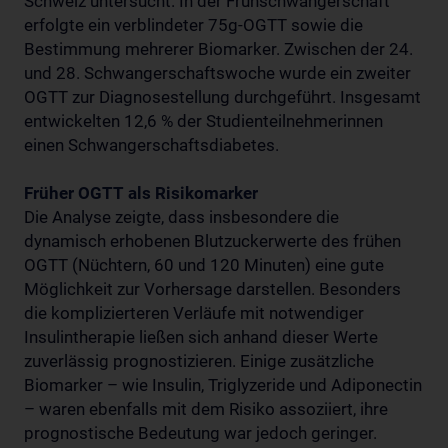
Schweiz untersucht. In der Frühschwangerschaft
erfolgte ein verblindeter 75g-OGTT sowie die
Bestimmung mehrerer Biomarker. Zwischen der 24.
und 28. Schwangerschaftswoche wurde ein zweiter
OGTT zur Diagnosestellung durchgeführt. Insgesamt
entwickelten 12,6 % der Studienteilnehmerinnen
einen Schwangerschaftsdiabetes.
Früher OGTT als Risikomarker
Die Analyse zeigte, dass insbesondere die
dynamisch erhobenen Blutzuckerwerte des frühen
OGTT (Nüchtern, 60 und 120 Minuten) eine gute
Möglichkeit zur Vorhersage darstellen. Besonders
die komplizierteren Verläufe mit notwendiger
Insulintherapie ließen sich anhand dieser Werte
zuverlässig prognostizieren. Einige zusätzliche
Biomarker – wie Insulin, Triglyzeride und Adiponectin
– waren ebenfalls mit dem Risiko assoziiert, ihre
prognostische Bedeutung war jedoch geringer.