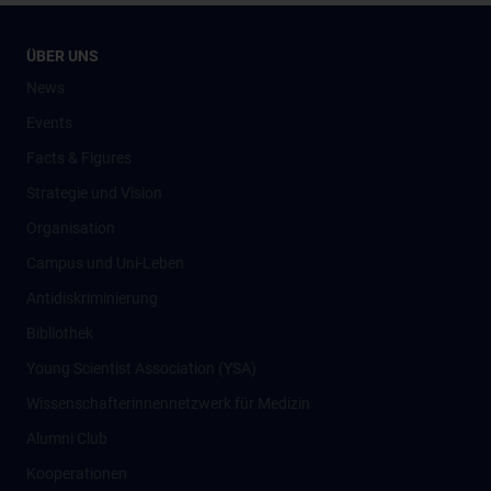
ÜBER UNS
News
Events
Facts & Figures
Strategie und Vision
Organisation
Campus und Uni-Leben
Antidiskriminierung
Bibliothek
Young Scientist Association (YSA)
Wissenschafter­innennetzwerk für Medizin
Alumni Club
Kooperationen