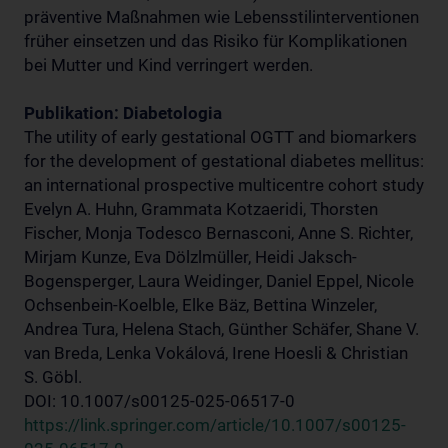
präventive Maßnahmen wie Lebensstilinterventionen
früher einsetzen und das Risiko für Komplikationen
bei Mutter und Kind verringert werden.
Publikation: Diabetologia
The utility of early gestational OGTT and biomarkers
for the development of gestational diabetes mellitus:
an international prospective multicentre cohort study
Evelyn A. Huhn, Grammata Kotzaeridi, Thorsten
Fischer, Monja Todesco Bernasconi, Anne S. Richter,
Mirjam Kunze, Eva Dölzlmüller, Heidi Jaksch-
Bogensperger, Laura Weidinger, Daniel Eppel, Nicole
Ochsenbein-Koelble, Elke Bäz, Bettina Winzeler,
Andrea Tura, Helena Stach, Günther Schäfer, Shane V.
van Breda, Lenka Vokálová, Irene Hoesli & Christian
S. Göbl.
DOI: 10.1007/s00125-025-06517-0
https://link.springer.com/article/10.1007/s00125-