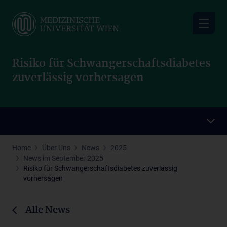
Skip
to
main
content
Risiko für Schwangerschaftsdiabetes
zuverlässig vorhersagen
Home
Über Uns
News
2025
News im September 2025
Risiko für Schwangerschaftsdiabetes zuverlässig
vorhersagen
Alle News