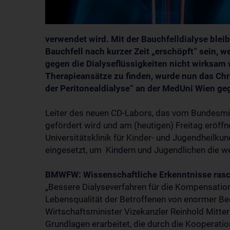
verwendet wird. Mit der Bauchfelldialyse blei
Bauchfell nach kurzer Zeit „erschöpft“ sein,
gegen die Dialyseflüssigkeiten nicht wirksam
Therapieansätze zu finden, wurde nun das Chr
der Peritonealdialyse“ an der MedUni Wien ge
Leiter des neuen CD-Labors, das vom Bundesmin
gefördert wird und am (heutigen) Freitag eröffne
Universitätsklinik für Kinder- und Jugendheilkun
eingesetzt, um Kindern und Jugendlichen die w
BMWFW: Wissenschaftliche Erkenntnisse ras
„Bessere Dialyseverfahren für die Kompensation
Lebensqualität der Betroffenen von enormer B
Wirtschaftsminister Vizekanzler Reinhold Mitte
Grundlagen erarbeitet, die durch die Kooperat