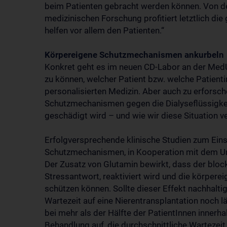
beim Patienten gebracht werden können. Von d
medizinischen Forschung profitiert letztlich di
helfen vor allem den Patienten.“
Körpereigene Schutzmechanismen ankurbeln
Konkret geht es im neuen CD-Labor an der MedUn
zu können, welcher Patient bzw. welche Patientin
personalisierten Medizin. Aber auch zu erforsch
Schutzmechanismen gegen die Dialyseflüssigkei
geschädigt wird – und wie wir diese Situation ve
Erfolgversprechende klinische Studien zum Eins
Schutzmechanismen, in Kooperation mit dem Un
Der Zusatz von Glutamin bewirkt, dass der block
Stressantwort, reaktiviert wird und die körpere
schützen können. Sollte dieser Effekt nachhaltig
Wartezeit auf eine Nierentransplantation noch l
bei mehr als der Hälfte der PatientInnen innerh
Behandlung auf, die durchschnittliche Wartezeit a