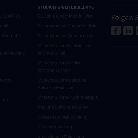
STUDIUM & WEITERBILDUNG
Folgen S
edUni Wien
Die Lehre an der MedUni Wien
unkte
Diplomstudium Humanmedizin
 - Center for
Diplomstudium Zahnmedizin
Masterstudium Medizinische
ce und Machine
Informatik - alt
Masterstudium Medical
Informatics - new
rvices
Masterstudium Molecular
Precision Medicine
Masterstudium Psychotherapie
onth
PhD und Doktoratsstudien
Universitäre Weiterbildung
Distance Learning
Anmeldung & Zulassung