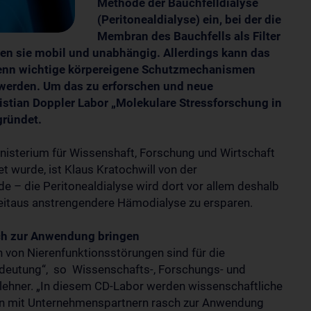
Methode der Bauchfelldialyse
(Peritonealdialyse) ein, bei der die
Membran des Bauchfells als Filter
ben sie mobil und unabhängig. Allerdings kann das
 wenn wichtige körpereigene Schutzmechanismen
 werden. Um das zu erforschen und neue
istian Doppler Labor „Molekulare Stressforschung in
gründet.
isterium für Wissenshaft, Forschung und Wirtschaft
t wurde, ist Klaus Kratochwill von der
de – die Peritonealdialyse wird dort vor allem deshalb
eitaus anstrengendere Hämodialyse zu ersparen.
ch zur Anwendung bringen
 von Nierenfunktionsstörungen sind für die
edeutung“, so Wissenschafts-, Forschungs- und
rlehner. „In diesem CD-Labor werden wissenschaftliche
ion mit Unternehmenspartnern rasch zur Anwendung