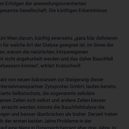
en Erfolgen der anwendungsorientierten
e gesamte Gesellschaft. Die künftigen Erkenntnisse
i Wien darum, künftig einerseits „ganz klar definieren
 für welche Art der Dialyse geeignet ist, im Sinne der
en, warum die natürlichen, körpereigenen
t nicht angekurbelt werden und das daher Bauchfell
rbessern können“, erklärt Kratochwill.
atz von neuen Substanzen zur Steigerung dieser
ternehmenspartner Zytoprotec GmbH, laufen bereits.
ierte Selbstschutz, die sogenannte zelluläre
igenen Zellen sich selbst und andere Zellen besser
 erreicht werden, könnte die Bauchfelldialyse die
änger und besser überbrücken als bisher. Derzeit treten
alb der ersten beiden Jahre Probleme in der
uf eine Niere in Österreich beträgt aber drei Jahre. In