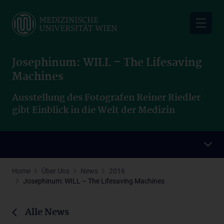
Skip
to
main
content
Josephinum: WILL – The Lifesaving
Machines
Ausstellung des Fotografen Reiner Riedler
gibt Einblick in die Welt der Medizin
Home
Über Uns
News
2016
Josephinum: WILL – The Lifesaving Machines
Alle News