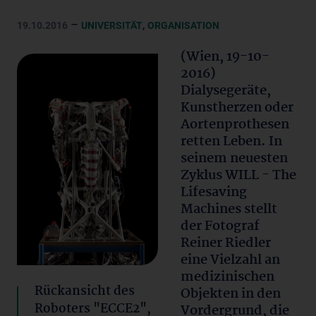
–
,
19.10.2016
UNIVERSITÄT
ORGANISATION
(Wien, 19-10-
2016)
Dialysegeräte,
Kunstherzen oder
Aortenprothesen
retten Leben. In
seinem neuesten
Zyklus WILL - The
Lifesaving
Machines stellt
der Fotograf
Reiner Riedler
eine Vielzahl an
medizinischen
Rückansicht des
Objekten in den
Roboters "ECCE2",
Vordergrund, die