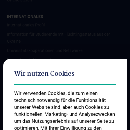
Offene Stellen
INTERNATIONALES
Internationales Profil
Information für Studierende mit Flüchtlingsstatus aus der
Ukraine
Universitätskooperationen und Netzwerke
Internationale Kooperationen
Adjunct Professorships
Wir nutzen Cookies
Student & Staff Exchange
Das KPJ der MedUni Wien
Wir verwenden Cookies, die zum einen
Graduiertentraining
technisch notwendig für die Funktionalität
Dual Career
unserer Website sind, aber auch Cookies zu
funktionellen, Marketing- und Analysezwecken
Trusted Reseach - Research Security - Foreign Interference
um das Nutzungserlebnis auf unserer Seite zu
UNESCO Lehrstuhl für Bioethik
optimieren. Mit Ihrer Einwilligung zu den