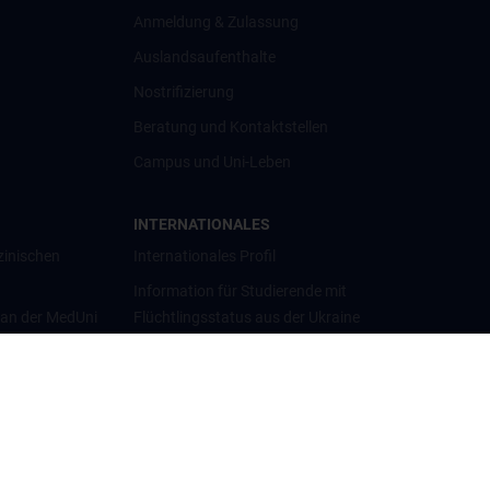
Anmeldung & Zulassung
Auslandsaufenthalte
Nostrifizierung
Beratung und Kontaktstellen
Campus und Uni-Leben
INTERNATIONALES
zinischen
Internationales Profil
Information für Studierende mit
 an der MedUni
Flüchtlingsstatus aus der Ukraine
Universitätskooperationen und
Netzwerke
Internationale Kooperationen
Adjunct Professorships
Student & Staff Exchange