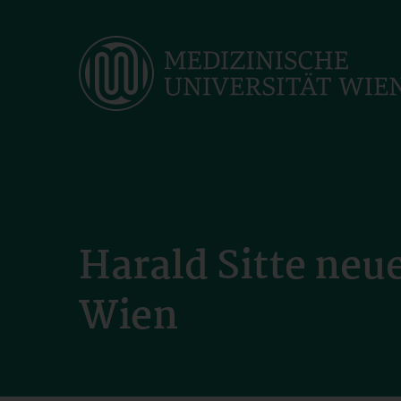
Skip
to
main
content
Harald Sitte neu
Wien