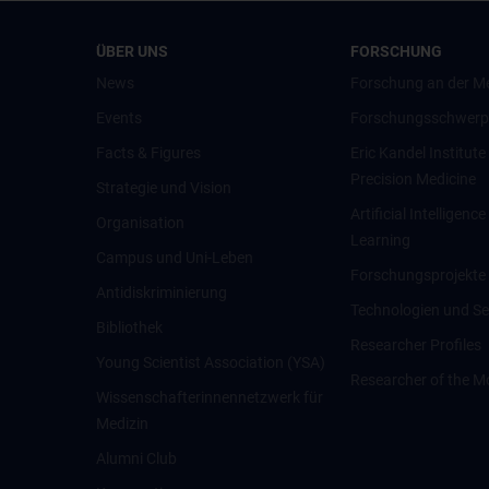
ÜBER UNS
FORSCHUNG
News
Forschung an der M
Events
Forschungsschwerp
Facts & Figures
Eric Kandel Institute
Precision Medicine
Strategie und Vision
Artificial Intelligen
Organisation
Learning
Campus und Uni-Leben
Forschungsprojekte
Antidiskriminierung
Technologien und Se
Bibliothek
Researcher Profiles
Young Scientist Association (YSA)
Researcher of the M
Wissenschafter­innennetzwerk für
Medizin
Alumni Club