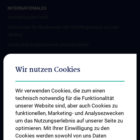
INTERNATIONALES
Internationales Profil
Information für Studierende mit Flüchtlingsstatus aus der
Ukraine
Universitätskooperationen und Netzwerke
Internationale Kooperationen
Adjunct Professorships
Wir nutzen Cookies
Student & Staff Exchange
Das KPJ der MedUni Wien
Wir verwenden Cookies, die zum einen
Graduiertentraining
technisch notwendig für die Funktionalität
Dual Career
unserer Website sind, aber auch Cookies zu
funktionellen, Marketing- und Analysezwecken
Trusted Reseach - Research Security - Foreign Interference
um das Nutzungserlebnis auf unserer Seite zu
UNESCO Lehrstuhl für Bioethik
optimieren. Mit Ihrer Einwilligung zu den
MUVI
Cookies werden sowohl von uns Daten