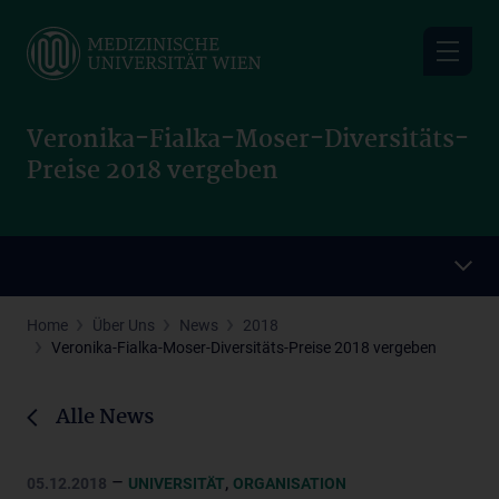
Skip
to
main
content
Veronika-Fialka-Moser-Diversitäts-
Preise 2018 vergeben
Home
Über Uns
News
2018
Veronika-Fialka-Moser-Diversitäts-Preise 2018 vergeben
Alle News
–
,
05.12.2018
UNIVERSITÄT
ORGANISATION