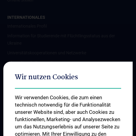
Offene Stellen
INTERNATIONALES
Internationales Profil
Information für Studierende mit Flüchtlingsstatus aus der
Ukraine
Universitätskooperationen und Netzwerke
Internationale Kooperationen
Adjunct Professorships
Wir nutzen Cookies
Student & Staff Exchange
Das KPJ der MedUni Wien
Wir verwenden Cookies, die zum einen
Graduiertentraining
technisch notwendig für die Funktionalität
Dual Career
unserer Website sind, aber auch Cookies zu
funktionellen, Marketing- und Analysezwecken
Trusted Reseach - Research Security - Foreign Interference
um das Nutzungserlebnis auf unserer Seite zu
UNESCO Lehrstuhl für Bioethik
optimieren. Mit Ihrer Einwilligung zu den