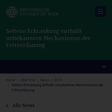
Skip
to
main
content
Seltene Erkrankung enthüllt
unbekannten Mechanismus der
Fettverdauung
Home
Über Uns
News
2018
Seltene Erkrankung enthüllt unbekannten Mechanismus der
Fettverdauung
Alle News