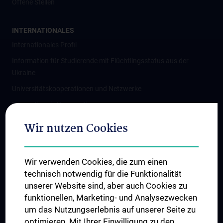
Offene Stellen
INTERNATIONALES
Internationales Profil
Information für Studierende mit Flüchtlingsstatus aus der
Ukraine
Universitätskooperationen und Netzwerke
Internationale Kooperationen
Adjunct Professorships
Wir nutzen Cookies
Student & Staff Exchange
Das KPJ der MedUni Wien
Wir verwenden Cookies, die zum einen
Graduiertentraining
technisch notwendig für die Funktionalität
Dual Career
unserer Website sind, aber auch Cookies zu
funktionellen, Marketing- und Analysezwecken
Trusted Reseach - Research Security - Foreign Interference
um das Nutzungserlebnis auf unserer Seite zu
UNESCO Lehrstuhl für Bioethik
optimieren. Mit Ihrer Einwilligung zu den