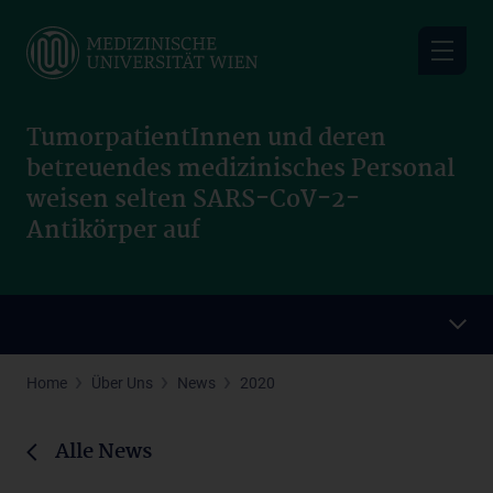
Skip
to
main
content
TumorpatientInnen und deren
betreuendes medizinisches Personal
weisen selten SARS-CoV-2-
Antikörper auf
Home
Über Uns
News
2020
Alle News