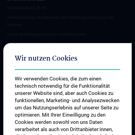
Internationales Profil
Information für Studierende mit Flüchtlingsstatus aus der
Ukraine
Universitätskooperationen und Netzwerke
Internationale Kooperationen
Adjunct Professorships
Wir nutzen Cookies
Student & Staff Exchange
Das KPJ der MedUni Wien
Wir verwenden Cookies, die zum einen
Graduiertentraining
technisch notwendig für die Funktionalität
Dual Career
unserer Website sind, aber auch Cookies zu
funktionellen, Marketing- und Analysezwecken
Trusted Reseach - Research Security - Foreign Interference
um das Nutzungserlebnis auf unserer Seite zu
UNESCO Lehrstuhl für Bioethik
optimieren. Mit Ihrer Einwilligung zu den
MUVI
Cookies werden sowohl von uns Daten
verarbeitet als auch von Drittanbieter:innen,