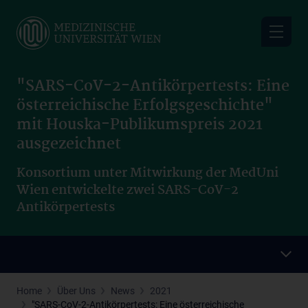
Skip
to
main
content
"SARS-CoV-2-Antikörpertests: Eine
österreichische Erfolgsgeschichte"
mit Houska-Publikumspreis 2021
ausgezeichnet
Konsortium unter Mitwirkung der MedUni
Wien entwickelte zwei SARS-CoV-2
Antikörpertests
Home
Über Uns
News
2021
"SARS-CoV-2-Antikörpertests: Eine österreichische