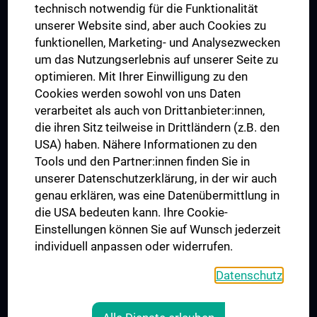
Graduiertentraining
technisch notwendig für die Funktionalität
Dual Career
unserer Website sind, aber auch Cookies zu
funktionellen, Marketing- und Analysezwecken
Trusted Reseach - Research Security - Foreign Interference
um das Nutzungserlebnis auf unserer Seite zu
UNESCO Lehrstuhl für Bioethik
optimieren. Mit Ihrer Einwilligung zu den
MUVI
Cookies werden sowohl von uns Daten
verarbeitet als auch von Drittanbieter:innen,
die ihren Sitz teilweise in Drittländern (z.B. den
USA) haben. Nähere Informationen zu den
Folgen Sie uns auf
Tools und den Partner:innen finden Sie in
unserer Datenschutzerklärung, in der wir auch
genau erklären, was eine Datenübermittlung in
die USA bedeuten kann. Ihre Cookie-
Einstellungen können Sie auf Wunsch jederzeit
individuell anpassen oder widerrufen.
PRESSE
JOBS
Datenschutz
MEDUNI SHOP
RECHTLICHES