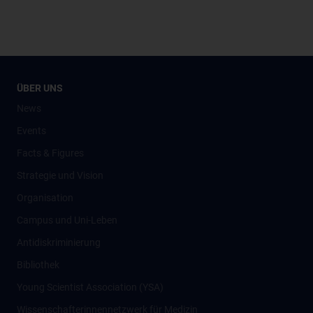
ÜBER UNS
News
Events
Facts & Figures
Strategie und Vision
Organisation
Campus und Uni-Leben
Antidiskriminierung
Bibliothek
Young Scientist Association (YSA)
Wissenschafter­innennetzwerk für Medizin