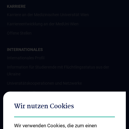
KARRIERE
Karriere an der Medizinischen Universität Wien
Karriereentwicklung an der MedUni Wien
Offene Stellen
INTERNATIONALES
Internationales Profil
Information für Studierende mit Flüchtlingsstatus aus der
Ukraine
Universitätskooperationen und Netzwerke
Internationale Kooperationen
Adjunct Professorships
Wir nutzen Cookies
Student & Staff Exchange
Das KPJ der MedUni Wien
Wir verwenden Cookies, die zum einen