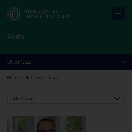
Skip
to
main
content
News
Über Uns
Home
Über Uns
News
Alle News