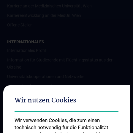
Karriere an der Medizinischen Universität Wien
Karriereentwicklung an der MedUni Wien
Offene Stellen
INTERNATIONALES
Internationales Profil
Information für Studierende mit Flüchtlingsstatus aus der
Ukraine
Universitätskooperationen und Netzwerke
Internationale Kooperationen
Adjunct Professorships
Wir nutzen Cookies
Student & Staff Exchange
Das KPJ der MedUni Wien
Wir verwenden Cookies, die zum einen
Graduiertentraining
technisch notwendig für die Funktionalität