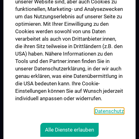
Dual Career
unserer Website sind, aber auch Cookies zu
funktionellen, Marketing- und Analysezwecken
Trusted Reseach - Research Security - Foreign Interference
um das Nutzungserlebnis auf unserer Seite zu
UNESCO Lehrstuhl für Bioethik
optimieren. Mit Ihrer Einwilligung zu den
MUVI
Cookies werden sowohl von uns Daten
verarbeitet als auch von Drittanbieter:innen,
die ihren Sitz teilweise in Drittländern (z.B. den
USA) haben. Nähere Informationen zu den
Folgen Sie uns auf
Tools und den Partner:innen finden Sie in
unserer Datenschutzerklärung, in der wir auch
genau erklären, was eine Datenübermittlung in
die USA bedeuten kann. Ihre Cookie-
Einstellungen können Sie auf Wunsch jederzeit
individuell anpassen oder widerrufen.
PRESSE
JOBS
Datenschutz
MEDUNI SHOP
RECHTLICHES
Alle Dienste erlauben
COOKIE-EINSTELLUNGEN