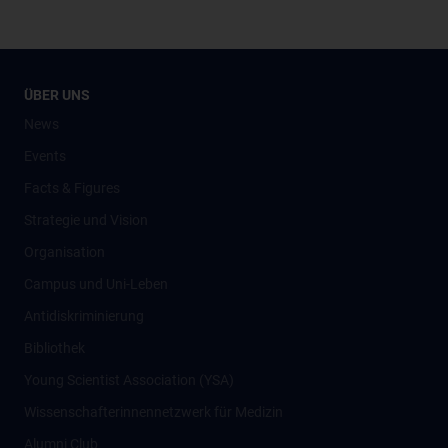
ÜBER UNS
News
Events
Facts & Figures
Strategie und Vision
Organisation
Campus und Uni-Leben
Antidiskriminierung
Bibliothek
Young Scientist Association (YSA)
Wissenschafter­innennetzwerk für Medizin
Alumni Club