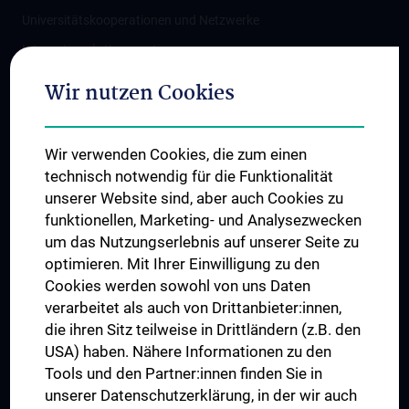
Universitätskooperationen und Netzwerke
Internationale Kooperationen
Adjunct Professorships
Wir nutzen Cookies
Student & Staff Exchange
Das KPJ der MedUni Wien
Wir verwenden Cookies, die zum einen
Graduiertentraining
technisch notwendig für die Funktionalität
Dual Career
unserer Website sind, aber auch Cookies zu
funktionellen, Marketing- und Analysezwecken
Trusted Reseach - Research Security - Foreign Interference
um das Nutzungserlebnis auf unserer Seite zu
UNESCO Lehrstuhl für Bioethik
optimieren. Mit Ihrer Einwilligung zu den
MUVI
Cookies werden sowohl von uns Daten
verarbeitet als auch von Drittanbieter:innen,
die ihren Sitz teilweise in Drittländern (z.B. den
USA) haben. Nähere Informationen zu den
Folgen Sie uns auf
Tools und den Partner:innen finden Sie in
unserer Datenschutzerklärung, in der wir auch