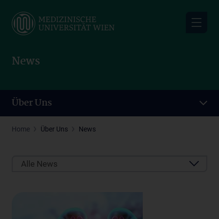
Skip
to
main
content
News
Über Uns
Home
Über Uns
News
Alle News