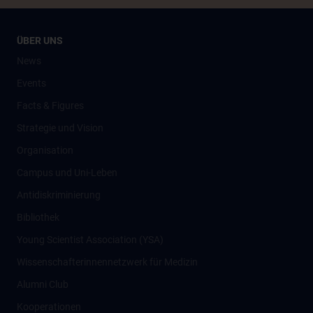
ÜBER UNS
News
Events
Facts & Figures
Strategie und Vision
Organisation
Campus und Uni-Leben
Antidiskriminierung
Bibliothek
Young Scientist Association (YSA)
Wissenschafter­innennetzwerk für Medizin
Alumni Club
Kooperationen