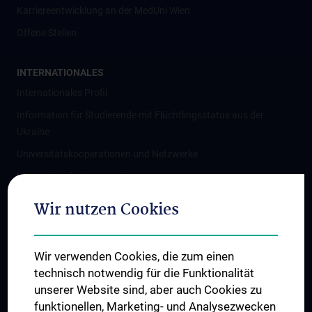
Karriereentwicklung an der MedUni Wien
Offene Stellen
INTERNATIONALES
Internationales Profil
Information für Studierende mit Flüchtlingsstatus aus der
Ukraine
Universitätskooperationen und Netzwerke
Internationale Kooperationen
Adjunct Professorships
Wir nutzen Cookies
Student & Staff Exchange
Das KPJ der MedUni Wien
Wir verwenden Cookies, die zum einen
Graduiertentraining
technisch notwendig für die Funktionalität
Dual Career
unserer Website sind, aber auch Cookies zu
funktionellen, Marketing- und Analysezwecken
Trusted Reseach - Research Security - Foreign Interference