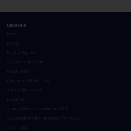
ÜBER UNS
News
Events
Facts & Figures
Strategie und Vision
Organisation
Campus und Uni-Leben
Antidiskriminierung
Bibliothek
Young Scientist Association (YSA)
Wissenschafter­innennetzwerk für Medizin
Alumni Club