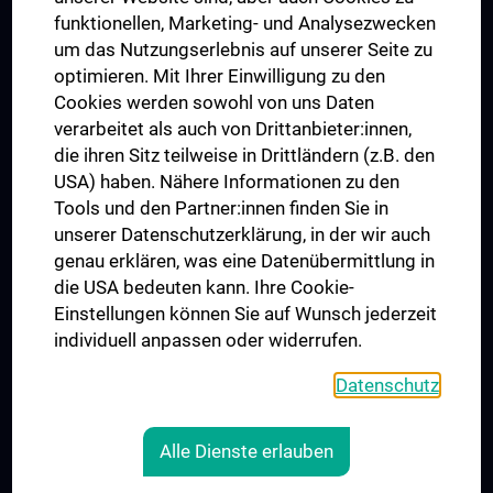
funktionellen, Marketing- und Analysezwecken
Trusted Reseach - Research Security - Foreign Interference
um das Nutzungserlebnis auf unserer Seite zu
UNESCO Lehrstuhl für Bioethik
optimieren. Mit Ihrer Einwilligung zu den
MUVI
Cookies werden sowohl von uns Daten
verarbeitet als auch von Drittanbieter:innen,
die ihren Sitz teilweise in Drittländern (z.B. den
USA) haben. Nähere Informationen zu den
Folgen Sie uns auf
Tools und den Partner:innen finden Sie in
unserer Datenschutzerklärung, in der wir auch
genau erklären, was eine Datenübermittlung in
die USA bedeuten kann. Ihre Cookie-
Einstellungen können Sie auf Wunsch jederzeit
individuell anpassen oder widerrufen.
PRESSE
JOBS
Datenschutz
MEDUNI SHOP
RECHTLICHES
Alle Dienste erlauben
COOKIE-EINSTELLUNGEN