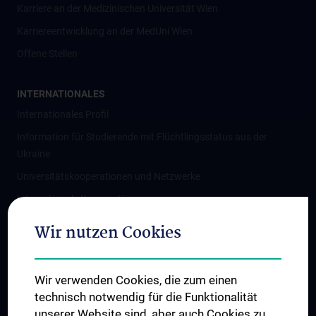
Karriere an der Medizinischen Universität Wien
Karriereentwicklung an der MedUni Wien
Offene Stellen
INTERNATIONALES
Internationales Profil
Information für Studierende mit Flüchtlingsstatus aus der
Ukraine
Universitätskooperationen und Netzwerke
Internationale Kooperationen
Adjunct Professorships
Wir nutzen Cookies
Student & Staff Exchange
Das KPJ der MedUni Wien
Wir verwenden Cookies, die zum einen
Graduiertentraining
technisch notwendig für die Funktionalität
Dual Career
unserer Website sind, aber auch Cookies zu