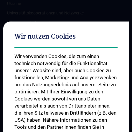
Ukraine
Universitätskooperationen und Netzwerke
Internationale Kooperationen
Adjunct Professorships
Wir nutzen Cookies
Student & Staff Exchange
Das KPJ der MedUni Wien
Wir verwenden Cookies, die zum einen
Graduiertentraining
technisch notwendig für die Funktionalität
Dual Career
unserer Website sind, aber auch Cookies zu
funktionellen, Marketing- und Analysezwecken
Trusted Reseach - Research Security - Foreign Interference
um das Nutzungserlebnis auf unserer Seite zu
UNESCO Lehrstuhl für Bioethik
optimieren. Mit Ihrer Einwilligung zu den
MUVI
Cookies werden sowohl von uns Daten
verarbeitet als auch von Drittanbieter:innen,
die ihren Sitz teilweise in Drittländern (z.B. den
USA) haben. Nähere Informationen zu den
Folgen Sie uns auf
Tools und den Partner:innen finden Sie in