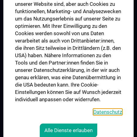
Dual Career
unserer Website sind, aber auch Cookies zu
funktionellen, Marketing- und Analysezwecken
Trusted Reseach - Research Security - Foreign Interference
um das Nutzungserlebnis auf unserer Seite zu
UNESCO Lehrstuhl für Bioethik
optimieren. Mit Ihrer Einwilligung zu den
MUVI
Cookies werden sowohl von uns Daten
verarbeitet als auch von Drittanbieter:innen,
die ihren Sitz teilweise in Drittländern (z.B. den
USA) haben. Nähere Informationen zu den
Folgen Sie uns auf
Tools und den Partner:innen finden Sie in
unserer Datenschutzerklärung, in der wir auch
genau erklären, was eine Datenübermittlung in
die USA bedeuten kann. Ihre Cookie-
Einstellungen können Sie auf Wunsch jederzeit
individuell anpassen oder widerrufen.
PRESSE
JOBS
Datenschutz
MEDUNI SHOP
RECHTLICHES
Alle Dienste erlauben
COOKIE-EINSTELLUNGEN