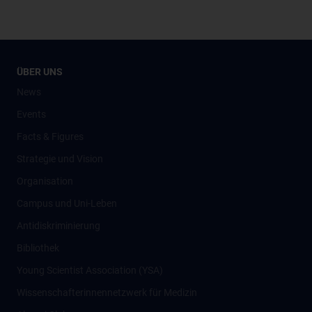
ÜBER UNS
News
Events
Facts & Figures
Strategie und Vision
Organisation
Campus und Uni-Leben
Antidiskriminierung
Bibliothek
Young Scientist Association (YSA)
Wissenschafter­innennetzwerk für Medizin