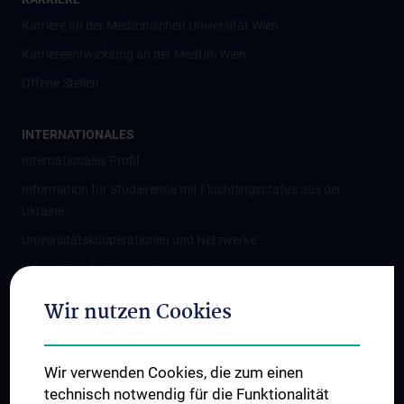
Karriere an der Medizinischen Universität Wien
Karriereentwicklung an der MedUni Wien
Offene Stellen
INTERNATIONALES
Internationales Profil
Information für Studierende mit Flüchtlingsstatus aus der
Ukraine
Universitätskooperationen und Netzwerke
Internationale Kooperationen
Adjunct Professorships
Wir nutzen Cookies
Student & Staff Exchange
Das KPJ der MedUni Wien
Wir verwenden Cookies, die zum einen
Graduiertentraining
technisch notwendig für die Funktionalität