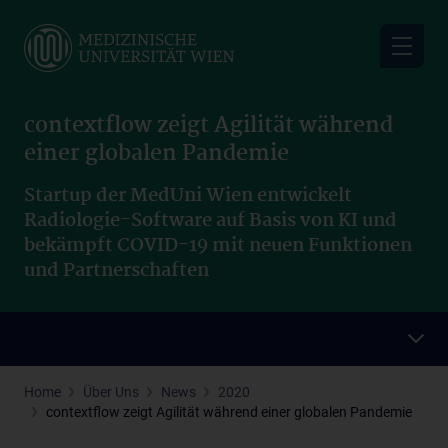
Skip
to
main
content
contextflow zeigt Agilität während
einer globalen Pandemie
Startup der MedUni Wien entwickelt
Radiologie-Software auf Basis von KI und
bekämpft COVID-19 mit neuen Funktionen
und Partnerschaften
Home
Über Uns
News
2020
contextflow zeigt Agilität während einer globalen Pandemie