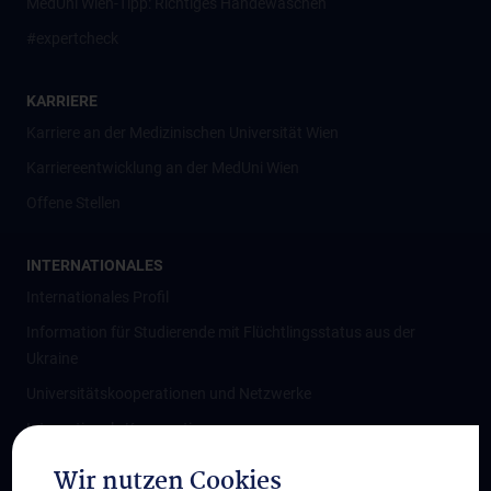
MedUni Wien-Tipp: Richtiges Händewaschen
#expertcheck
KARRIERE
Karriere an der Medizinischen Universität Wien
Karriereentwicklung an der MedUni Wien
Offene Stellen
INTERNATIONALES
Internationales Profil
Information für Studierende mit Flüchtlingsstatus aus der
Ukraine
Universitätskooperationen und Netzwerke
Internationale Kooperationen
Adjunct Professorships
Wir nutzen Cookies