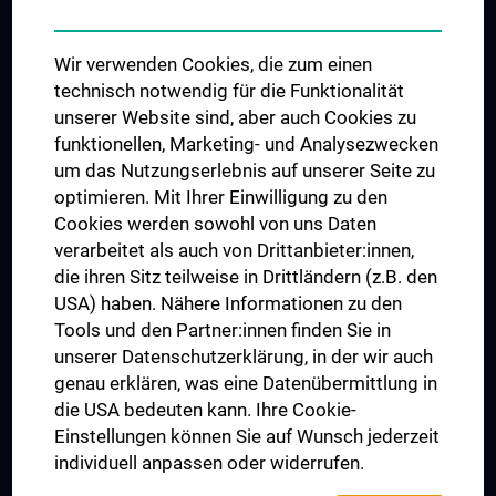
Student & Staff Exchange
Das KPJ der MedUni Wien
Wir verwenden Cookies, die zum einen
Graduiertentraining
technisch notwendig für die Funktionalität
Dual Career
unserer Website sind, aber auch Cookies zu
funktionellen, Marketing- und Analysezwecken
Trusted Reseach - Research Security - Foreign Interference
um das Nutzungserlebnis auf unserer Seite zu
UNESCO Lehrstuhl für Bioethik
optimieren. Mit Ihrer Einwilligung zu den
MUVI
Cookies werden sowohl von uns Daten
verarbeitet als auch von Drittanbieter:innen,
die ihren Sitz teilweise in Drittländern (z.B. den
USA) haben. Nähere Informationen zu den
Folgen Sie uns auf
Tools und den Partner:innen finden Sie in
unserer Datenschutzerklärung, in der wir auch
genau erklären, was eine Datenübermittlung in
die USA bedeuten kann. Ihre Cookie-
Einstellungen können Sie auf Wunsch jederzeit
individuell anpassen oder widerrufen.
PRESSE
JOBS