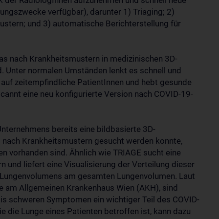
k der RadiologInnen aufzunehmen und schnell neue
hungszwecke verfügbar), darunter 1) Triaging; 2)
tern; und 3) automatische Berichterstellung für
 das nach Krankheitsmustern in medizinischen 3D-
rd. Unter normalen Umständen lenkt es schnell und
 auf zeitempfindliche PatientInnen und hebt gesunde
cannt eine neu konfigurierte Version nach COVID-19-
Unternehmens bereits eine bildbasierte 3D-
 nach Krankheitsmustern gesucht werden konnte,
en vorhanden sind. Ähnlich wie TRIAGE sucht eine
nd liefert eine Visualisierung der Verteilung dieser
n Lungenvolumens am gesamten Lungenvolumen. Laut
gie am Allgemeinen Krankenhaus Wien (AKH), sind
bis schweren Symptomen ein wichtiger Teil des COVID-
 die Lunge eines Patienten betroffen ist, kann dazu