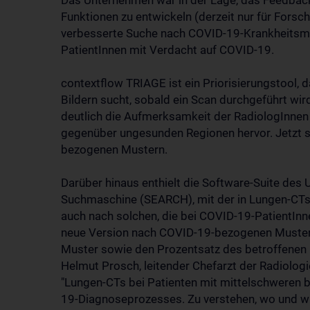
Das Unternehmen war in der Lage, das Feedbac
Funktionen zu entwickeln (derzeit nur für Forsc
verbesserte Suche nach COVID-19-Krankheitsmus
PatientInnen mit Verdacht auf COVID-19.
contextflow TRIAGE ist ein Priorisierungstool,
Bildern sucht, sobald ein Scan durchgeführt wi
deutlich die Aufmerksamkeit der RadiologInnen
gegenüber ungesunden Regionen hervor. Jetzt s
bezogenen Mustern.
Darüber hinaus enthielt die Software-Suite des 
Suchmaschine (SEARCH), mit der in Lungen-CTs
auch nach solchen, die bei COVID-19-PatientInn
neue Version nach COVID-19-bezogenen Mustern u
Muster sowie den Prozentsatz des betroffene
Helmut Prosch, leitender Chefarzt der Radiolo
"Lungen-CTs bei Patienten mit mittelschweren 
19-Diagnoseprozesses. Zu verstehen, wo und wie