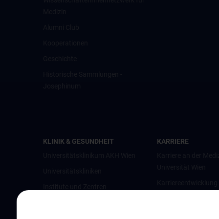
Wissenschafter­innennetzwerk für
Medizin
Alumni Club
Kooperationen
Geschichte
Historische Sammlungen -
Josephinum
KLINIK & GESUNDHEIT
KARRIERE
Universitätsklinikum AKH Wien
Karriere an der Medi
Universität Wien
Universitätskliniken
Karriereentwicklung
Institute und Zentren
Wien
Ambulanzen & Services
Offene Stellen
Gesundheits-Services