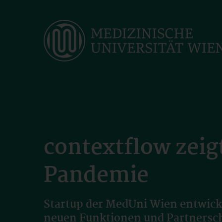
Skip
to
main
content
contextflow zeig
Pandemie
Startup der MedUni Wien entwick
neuen Funktionen und Partnersc