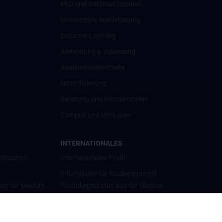
PhD und Doktoratsstudien
Universitäre Weiterbildung
Distance Learning
Anmeldung & Zulassung
Auslandsaufenthalte
Nostrifizierung
Beratung und Kontaktstellen
Campus und Uni-Leben
INTERNATIONALES
zinischen
Internationales Profil
Information für Studierende mit
 an der MedUni
Flüchtlingsstatus aus der Ukraine
Universitätskooperationen und
Netzwerke