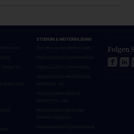
STUDIUM & WEITERBILDUNG
Folgen S
edUni Wien
Die Lehre an der MedUni Wien
unkte
Diplomstudium Humanmedizin
 - Center for
Diplomstudium Zahnmedizin
Masterstudium Medizinische
ce und Machine
Informatik - alt
Masterstudium Medical
Informatics - new
rvices
Masterstudium Molecular
Precision Medicine
Masterstudium Psychotherapie
onth