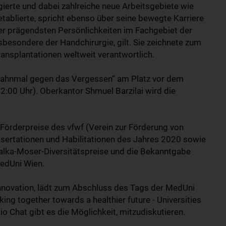
gierte und dabei zahlreiche neue Arbeitsgebiete wie
etablierte, spricht ebenso über seine bewegte Karriere
 der prägendsten Persönlichkeiten im Fachgebiet der
sbesondere der Handchirurgie, gilt. Sie zeichnete zum
ransplantationen weltweit verantwortlich.
Mahnmal gegen das Vergessen“ am Platz vor dem
:00 Uhr). Oberkantor Shmuel Barzilai wird die
örderpreise des vfwf (Verein zur Förderung von
ssertationen und Habilitationen des Jahres 2020 sowie
ialka-Moser-Diversitätspreise und die Bekanntgabe
MedUni Wien.
 Innovation, lädt zum Abschluss des Tags der MedUni
g together towards a healthier future - Universities
io Chat gibt es die Möglichkeit, mitzudiskutieren.