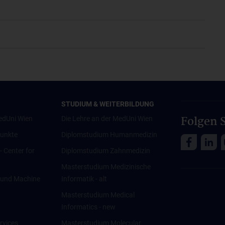
STUDIUM & WEITERBILDUNG
Folgen S
edUni Wien
Die Lehre an der MedUni Wien
unkte
Diplomstudium Humanmedizin
 - Center for
Diplomstudium Zahnmedizin
Masterstudium Medizinische
ce und Machine
Informatik - alt
Masterstudium Medical
Informatics - new
rvices
Masterstudium Molecular