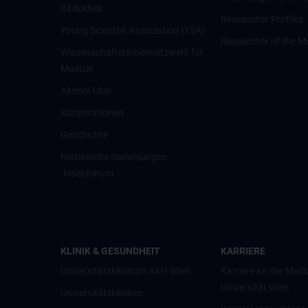
Bibliothek
Researcher Profiles
Young Scientist Association (YSA)
Researcher of the M
Wissenschafter­innennetzwerk für
Medizin
Alumni Club
Kooperationen
Geschichte
Historische Sammlungen -
Josephinum
KLINIK & GESUNDHEIT
KARRIERE
Universitätsklinikum AKH Wien
Karriere an der Medi
Universität Wien
Universitätskliniken