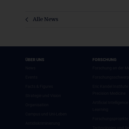
Alle News
ÜBER UNS
FORSCHUNG
News
Forschung an der M
Events
Forschungsschwerp
Facts & Figures
Eric Kandel Institute
Precision Medicine
Strategie und Vision
Artificial Intelligen
Organisation
Learning
Campus und Uni-Leben
Forschungsprojekte
Antidiskriminierung
Technologien und Se