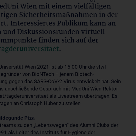
MedUni Wien mit einem vielfältigen
tigen Sicherheitsmaßnahmen in der
t. Interessiertes Publikum kann an
 und Diskussionsrunden virtuell
ammpunkte finden sich auf der
agderuniversitae
t
.
niversität Wien 2021 ist ab 15:00 Uhr die vfwf
tbegründer von BioNTech – jenem Biotech-
ng gegen das SARS-CoV-2 Virus entwickelt hat. Sein
das anschließende Gespräch mit MedUni Wien-Rektor
/tagderuniversitaet als Livestream übertragen. Es
Fragen an Christoph Huber zu stellen.
ildegunde Piza
streams zu den „Lebenswegen“ des Alumni Clubs der
 als Leiter des Instituts für Hygiene der