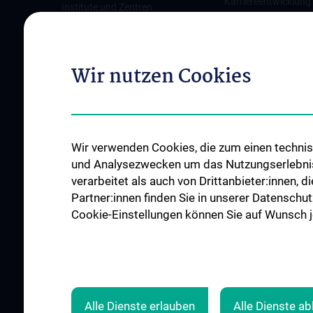
Karriereentwicklung
Institute und Zentren
Wien
Ambulanzen & Services
Offene Stellen
Gesundheits-Services
Wir nutzen Cookies
Good health and well-being
Mediziner:innen kontra Rauchen
MedUni Wien-Tipp: Richtiges
Händewaschen
Wir verwenden Cookies, die zum einen technisc
#expertcheck
und Analysezwecken um das Nutzungserlebnis a
verarbeitet als auch von Drittanbieter:innen, d
Partner:innen finden Sie in unserer Datenschut
Cookie-Einstellungen können Sie auf Wunsch je
Alle Dienste erlauben
Alle Dienste a