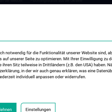
 an der MedUni
Flüchtlingsstatus aus der Ukraine
Universitätskooperationen und
Netzwerke
Internationale Kooperationen
Adjunct Professorships
Student & Staff Exchange
Das KPJ der MedUni Wien
h notwendig für die Funktionalität unserer Website sind, ab
Graduiertentraining
uf unserer Seite zu optimieren. Mit Ihrer Einwilligung zu
Dual Career
ie ihren Sitz teilweise in Drittländern (z.B. den USA) haben.
zerklärung, in der wir auch genau erklären, was eine Datenü
Trusted Reseach - Research
derzeit individuell anpassen oder widerrufen.
Security - Foreign Interference
UNESCO Lehrstuhl für Bioethik
MUVI
blehnen
Einstellungen