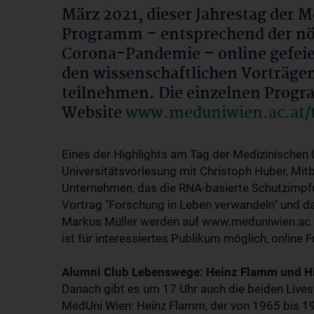
März 2021, dieser Jahrestag der 
Programm – entsprechend der nö
Corona-Pandemie – online gefeier
den wissenschaftlichen Vorträgen
teilnehmen. Die einzelnen Progr
Website
www.meduniwien.ac.at/t
Eines der Highlights am Tag der Medizinischen U
Universitätsvorlesung mit Christoph Huber, Mi
Unternehmen, das die RNA-basierte Schutzimpfu
Vortrag "Forschung in Leben verwandeln" und 
Markus Müller werden auf www.meduniwien.ac.at
ist für interessiertes Publikum möglich, online 
Alumni Club Lebenswege: Heinz Flamm und H
Danach gibt es um 17 Uhr auch die beiden Live
MedUni Wien: Heinz Flamm, der von 1965 bis 1991