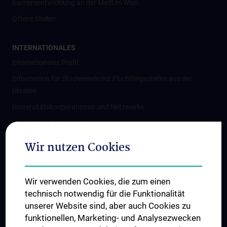
Karriereentwicklung an der MedUni Wien
Offene Stellen
INTERNATIONALES
Internationales Profil
Information für Studierende mit Flüchtlingsstatus aus der
Ukraine
Universitätskooperationen und Netzwerke
Internationale Kooperationen
Adjunct Professorships
Wir nutzen Cookies
Student & Staff Exchange
Das KPJ der MedUni Wien
Wir verwenden Cookies, die zum einen
Graduiertentraining
technisch notwendig für die Funktionalität
Dual Career
unserer Website sind, aber auch Cookies zu
funktionellen, Marketing- und Analysezwecken
Trusted Reseach - Research Security - Foreign Interference