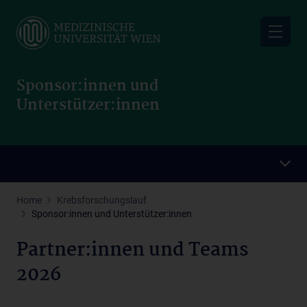
Skip
to
main
content
Sponsor:innen und
Unterstützer:innen
Home
Krebsforschungslauf
Sponsor:innen und Unterstützer:innen
Partner:innen und Teams
2026