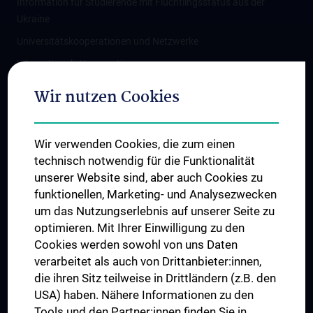
Information für Studierende mit Flüchtlingsstatus aus der
Ukraine
Universitätskooperationen und Netzwerke
Internationale Kooperationen
Adjunct Professorships
Wir nutzen Cookies
Student & Staff Exchange
Das KPJ der MedUni Wien
Wir verwenden Cookies, die zum einen
Graduiertentraining
technisch notwendig für die Funktionalität
Dual Career
unserer Website sind, aber auch Cookies zu
funktionellen, Marketing- und Analysezwecken
Trusted Reseach - Research Security - Foreign Interference
um das Nutzungserlebnis auf unserer Seite zu
UNESCO Lehrstuhl für Bioethik
optimieren. Mit Ihrer Einwilligung zu den
MUVI
Cookies werden sowohl von uns Daten
verarbeitet als auch von Drittanbieter:innen,
die ihren Sitz teilweise in Drittländern (z.B. den
USA) haben. Nähere Informationen zu den
Folgen Sie uns auf
Tools und den Partner:innen finden Sie in