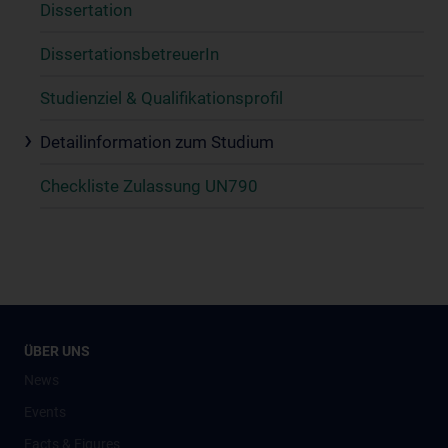
Dissertation
DissertationsbetreuerIn
Studienziel & Qualifikationsprofil
Detailinformation zum Studium
Checkliste Zulassung UN790
ÜBER UNS
News
Events
Facts & Figures