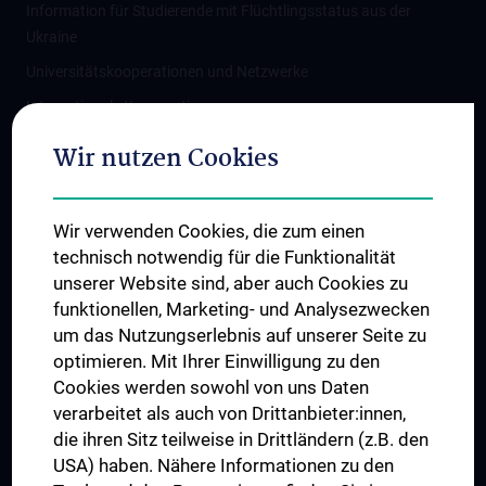
Information für Studierende mit Flüchtlingsstatus aus der
Ukraine
Universitätskooperationen und Netzwerke
Internationale Kooperationen
Adjunct Professorships
Wir nutzen Cookies
Student & Staff Exchange
Das KPJ der MedUni Wien
Wir verwenden Cookies, die zum einen
Graduiertentraining
technisch notwendig für die Funktionalität
Dual Career
unserer Website sind, aber auch Cookies zu
funktionellen, Marketing- und Analysezwecken
Trusted Reseach - Research Security - Foreign Interference
um das Nutzungserlebnis auf unserer Seite zu
UNESCO Lehrstuhl für Bioethik
optimieren. Mit Ihrer Einwilligung zu den
MUVI
Cookies werden sowohl von uns Daten
verarbeitet als auch von Drittanbieter:innen,
die ihren Sitz teilweise in Drittländern (z.B. den
USA) haben. Nähere Informationen zu den
Folgen Sie uns auf