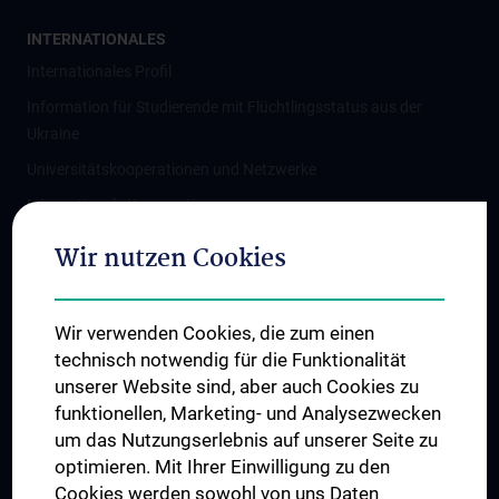
INTERNATIONALES
Internationales Profil
Information für Studierende mit Flüchtlingsstatus aus der
Ukraine
Universitätskooperationen und Netzwerke
Internationale Kooperationen
Adjunct Professorships
Wir nutzen Cookies
Student & Staff Exchange
Das KPJ der MedUni Wien
Wir verwenden Cookies, die zum einen
Graduiertentraining
technisch notwendig für die Funktionalität
Dual Career
unserer Website sind, aber auch Cookies zu
funktionellen, Marketing- und Analysezwecken
Trusted Reseach - Research Security - Foreign Interference
um das Nutzungserlebnis auf unserer Seite zu
UNESCO Lehrstuhl für Bioethik
optimieren. Mit Ihrer Einwilligung zu den
MUVI
Cookies werden sowohl von uns Daten