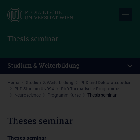
Skip
to
main
content
Thesis seminar
Studium & Weiterbildung
Home
Studium & Weiterbildung
PhD und Doktoratsstudien
PhD Studium UN094
PhD Thematische Programme
Neuroscience
Programm Kurse
Thesis seminar
Theses seminar
Theses seminar