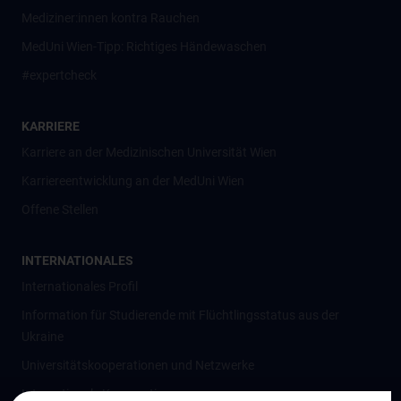
Mediziner:innen kontra Rauchen
MedUni Wien-Tipp: Richtiges Händewaschen
#expertcheck
KARRIERE
Karriere an der Medizinischen Universität Wien
Karriereentwicklung an der MedUni Wien
Offene Stellen
INTERNATIONALES
Internationales Profil
Information für Studierende mit Flüchtlingsstatus aus der
Ukraine
Universitätskooperationen und Netzwerke
Internationale Kooperationen