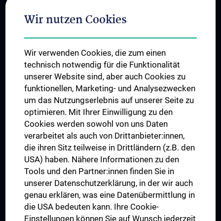
Adjunct Professorships
Wir nutzen Cookies
Student & Staff Exchange
Das KPJ der MedUni Wien
Wir verwenden Cookies, die zum einen
Graduiertentraining
technisch notwendig für die Funktionalität
Dual Career
unserer Website sind, aber auch Cookies zu
funktionellen, Marketing- und Analysezwecken
Trusted Reseach - Research Security - Foreign Interference
um das Nutzungserlebnis auf unserer Seite zu
UNESCO Lehrstuhl für Bioethik
optimieren. Mit Ihrer Einwilligung zu den
MUVI
Cookies werden sowohl von uns Daten
verarbeitet als auch von Drittanbieter:innen,
die ihren Sitz teilweise in Drittländern (z.B. den
USA) haben. Nähere Informationen zu den
Folgen Sie uns auf
Tools und den Partner:innen finden Sie in
unserer Datenschutzerklärung, in der wir auch
genau erklären, was eine Datenübermittlung in
die USA bedeuten kann. Ihre Cookie-
Einstellungen können Sie auf Wunsch jederzeit