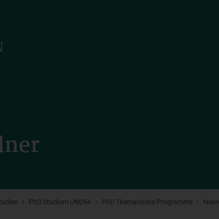
dner
tudien
PhD Studium UN094
PhD Thematische Programme
Neur