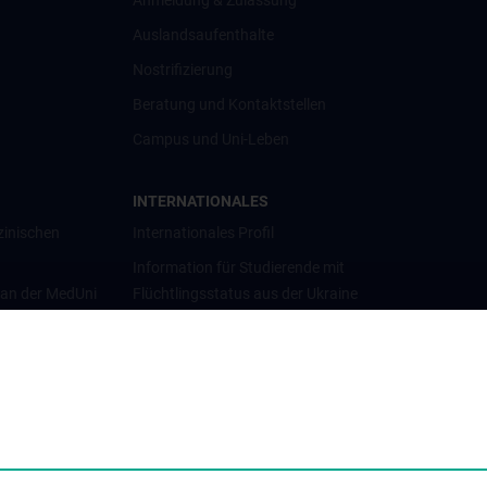
Anmeldung & Zulassung
Auslandsaufenthalte
Nostrifizierung
Beratung und Kontaktstellen
Campus und Uni-Leben
INTERNATIONALES
zinischen
Internationales Profil
Information für Studierende mit
 an der MedUni
Flüchtlingsstatus aus der Ukraine
Universitätskooperationen und
Netzwerke
Internationale Kooperationen
Adjunct Professorships
Student & Staff Exchange