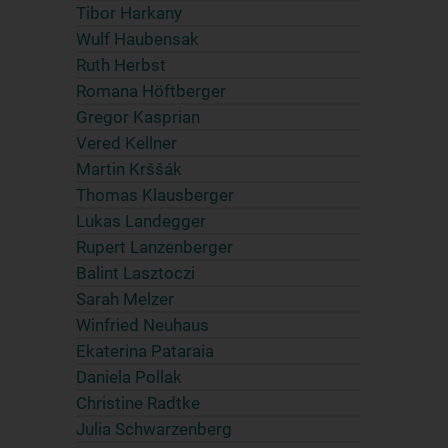
Tibor Harkany
Wulf Haubensak
Ruth Herbst
Romana Höftberger
Gregor Kasprian
Vered Kellner
Martin Krššák
Thomas Klausberger
Lukas Landegger
Rupert Lanzenberger
Balint Lasztoczi
Sarah Melzer
Winfried Neuhaus
Ekaterina Pataraia
Daniela Pollak
Christine Radtke
Julia Schwarzenberg