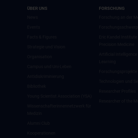
ÜBER UNS
FORSCHUNG
News
Forschung an der M
Events
Forschungsschwerp
Facts & Figures
Eric Kandel Institute
Precision Medicine
Strategie und Vision
Artificial Intelligen
Organisation
Learning
Campus und Uni-Leben
Forschungsprojekte
Antidiskriminierung
Technologien und Se
Bibliothek
Researcher Profiles
Young Scientist Association (YSA)
Researcher of the M
Wissenschafter­innennetzwerk für
Medizin
Alumni Club
Kooperationen