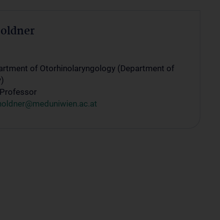
noldner
artment of Otorhinolaryngology (Department of
)
 Professor
rnoldner@meduniwien.ac.at