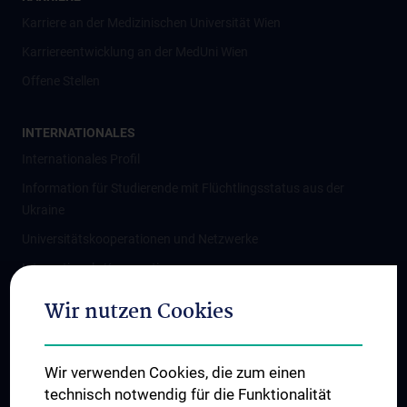
Karriere an der Medizinischen Universität Wien
Karriereentwicklung an der MedUni Wien
Offene Stellen
INTERNATIONALES
Internationales Profil
Information für Studierende mit Flüchtlingsstatus aus der
Ukraine
Universitätskooperationen und Netzwerke
Internationale Kooperationen
Adjunct Professorships
Wir nutzen Cookies
Student & Staff Exchange
Das KPJ der MedUni Wien
Wir verwenden Cookies, die zum einen
Graduiertentraining
technisch notwendig für die Funktionalität