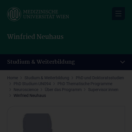
Skip
to
main
content
Winfried Neuhaus
Studium & Weiterbildung
Home
Studium & Weiterbildung
PhD und Doktoratsstudien
PhD Studium UN094
PhD Thematische Programme
Neuroscience
Über das Programm
Supervisor:innen
Winfried Neuhaus