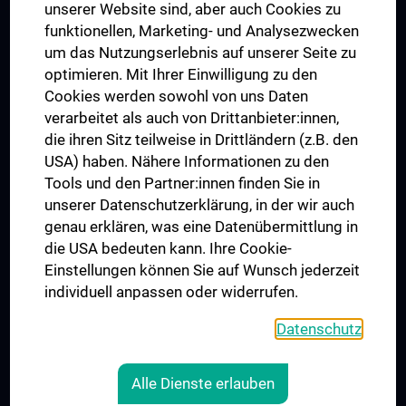
Dual Career
unserer Website sind, aber auch Cookies zu
funktionellen, Marketing- und Analysezwecken
Trusted Reseach - Research Security - Foreign Interference
um das Nutzungserlebnis auf unserer Seite zu
UNESCO Lehrstuhl für Bioethik
optimieren. Mit Ihrer Einwilligung zu den
MUVI
Cookies werden sowohl von uns Daten
verarbeitet als auch von Drittanbieter:innen,
die ihren Sitz teilweise in Drittländern (z.B. den
USA) haben. Nähere Informationen zu den
Folgen Sie uns auf
Tools und den Partner:innen finden Sie in
unserer Datenschutzerklärung, in der wir auch
genau erklären, was eine Datenübermittlung in
die USA bedeuten kann. Ihre Cookie-
Einstellungen können Sie auf Wunsch jederzeit
individuell anpassen oder widerrufen.
PRESSE
JOBS
Datenschutz
MEDUNI SHOP
RECHTLICHES
Alle Dienste erlauben
COOKIE-EINSTELLUNGEN