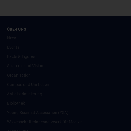
ÜBER UNS
News
Events
Facts & Figures
Strategie und Vision
Organisation
Campus und Uni-Leben
Antidiskriminierung
Bibliothek
Young Scientist Association (YSA)
Wissenschafter­innennetzwerk für Medizin