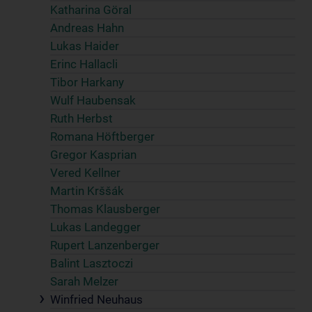
Katharina Göral
Andreas Hahn
Lukas Haider
Erinc Hallacli
Tibor Harkany
Wulf Haubensak
Ruth Herbst
Romana Höftberger
Gregor Kasprian
Vered Kellner
Martin Krššák
Thomas Klausberger
Lukas Landegger
Rupert Lanzenberger
Balint Lasztoczi
Sarah Melzer
Winfried Neuhaus