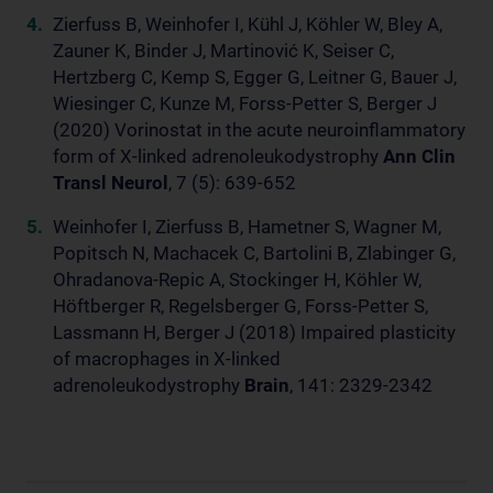
Zierfuss B, Weinhofer I, Kühl J, Köhler W, Bley A,
Zauner K, Binder J, Martinović K, Seiser C,
Hertzberg C, Kemp S, Egger G, Leitner G, Bauer J,
Wiesinger C, Kunze M, Forss-Petter S, Berger J
(2020) Vorinostat in the acute neuroinflammatory
form of X-linked adrenoleukodystrophy
Ann Clin
Transl Neurol
, 7 (5): 639-652
Weinhofer I, Zierfuss B, Hametner S, Wagner M,
Popitsch N, Machacek C, Bartolini B, Zlabinger G,
Ohradanova-Repic A, Stockinger H, Köhler W,
Höftberger R, Regelsberger G, Forss-Petter S,
Lassmann H, Berger J (2018) Impaired plasticity
of macrophages in X-linked
adrenoleukodystrophy
Brain
, 141: 2329-2342