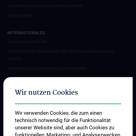
Karriereentwicklung an der MedUni Wien
Offene Stellen
INTERNATIONALES
Internationales Profil
Information für Studierende mit Flüchtlingsstatus aus der
Ukraine
Universitätskooperationen und Netzwerke
Internationale Kooperationen
Adjunct Professorships
Wir nutzen Cookies
Student & Staff Exchange
Das KPJ der MedUni Wien
Wir verwenden Cookies, die zum einen
Graduiertentraining
technisch notwendig für die Funktionalität
Dual Career
unserer Website sind, aber auch Cookies zu
funktionellen, Marketing- und Analysezwecken