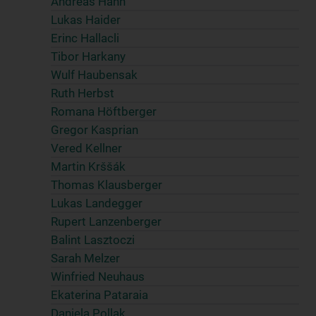
Andreas Hahn
Lukas Haider
Erinc Hallacli
Tibor Harkany
Wulf Haubensak
Ruth Herbst
Romana Höftberger
Gregor Kasprian
Vered Kellner
Martin Krššák
Thomas Klausberger
Lukas Landegger
Rupert Lanzenberger
Balint Lasztoczi
Sarah Melzer
Winfried Neuhaus
Ekaterina Pataraia
Daniela Pollak