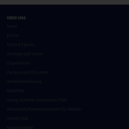
ÜBER UNS
News
Events
Facts & Figures
Strategie und Vision
Organisation
Campus und Uni-Leben
Antidiskriminierung
Bibliothek
Young Scientist Association (YSA)
Wissenschafter­innennetzwerk für Medizin
Alumni Club
Kooperationen