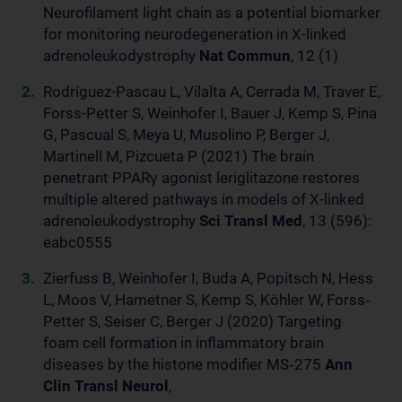
Neurofilament light chain as a potential biomarker
for monitoring neurodegeneration in X-linked
adrenoleukodystrophy
Nat Commun
, 12 (1)
Rodríguez-Pascau L, Vilalta A, Cerrada M, Traver E,
Forss-Petter S, Weinhofer I, Bauer J, Kemp S, Pina
G, Pascual S, Meya U, Musolino P, Berger J,
Martinell M, Pizcueta P (2021) The brain
penetrant PPARγ agonist leriglitazone restores
multiple altered pathways in models of X-linked
adrenoleukodystrophy
Sci Transl Med
, 13 (596):
eabc0555
Zierfuss B, Weinhofer I, Buda A, Popitsch N, Hess
L, Moos V, Hametner S, Kemp S, Köhler W, Forss‐
Petter S, Seiser C, Berger J (2020) Targeting
foam cell formation in inflammatory brain
diseases by the histone modifier MS‐275
Ann
Clin Transl Neurol
,