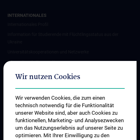
INTERNATIONALES
Internationales Profil
Information für Studierende mit Flüchtlingsstatus aus der
Ukraine
Universitätskooperationen und Netzwerke
Internationale Kooperationen
Adjunct Professorships
Wir nutzen Cookies
Student & Staff Exchange
Das KPJ der MedUni Wien
Wir verwenden Cookies, die zum einen
Graduiertentraining
technisch notwendig für die Funktionalität
Dual Career
unserer Website sind, aber auch Cookies zu
funktionellen, Marketing- und Analysezwecken
Trusted Reseach - Research Security - Foreign Interference
um das Nutzungserlebnis auf unserer Seite zu
UNESCO Lehrstuhl für Bioethik
optimieren. Mit Ihrer Einwilligung zu den