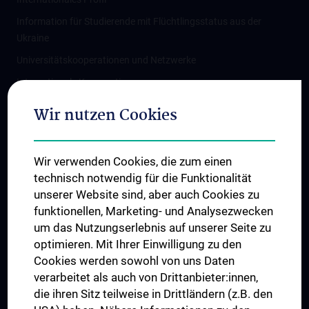
Information für Studierende mit Flüchtlingsstatus aus der
Ukraine
Universitätskooperationen und Netzwerke
Internationale Kooperationen
Adjunct Professorships
Wir nutzen Cookies
Student & Staff Exchange
Das KPJ der MedUni Wien
Wir verwenden Cookies, die zum einen
Graduiertentraining
technisch notwendig für die Funktionalität
Dual Career
unserer Website sind, aber auch Cookies zu
funktionellen, Marketing- und Analysezwecken
Trusted Reseach - Research Security - Foreign Interference
um das Nutzungserlebnis auf unserer Seite zu
UNESCO Lehrstuhl für Bioethik
optimieren. Mit Ihrer Einwilligung zu den
MUVI
Cookies werden sowohl von uns Daten
verarbeitet als auch von Drittanbieter:innen,
die ihren Sitz teilweise in Drittländern (z.B. den