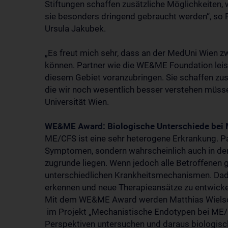
Stiftungen schaffen zusätzliche Möglichkeiten, 
sie besonders dringend gebraucht werden“, so 
Ursula Jakubek.
„Es freut mich sehr, dass an der MedUni Wien 
können. Partner wie die WE&ME Foundation leist
diesem Gebiet voranzubringen. Sie schaffen zus
die wir noch wesentlich besser verstehen müsse
Universität Wien.
WE&ME Award: Biologische Unterschiede bei 
ME/CFS ist eine sehr heterogene Erkrankung. Pat
Symptomen, sondern wahrscheinlich auch in den
zugrunde liegen. Wenn jedoch alle Betroffenen
unterschiedlichen Krankheitsmechanismen. Dadu
erkennen und neue Therapieansätze zu entwicke
Mit dem WE&ME Award werden Matthias Wielsche
im Projekt „Mechanistische Endotypen bei ME/C
Perspektiven untersuchen und daraus biologisch