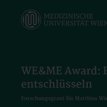
Skip
to
main
content
WE&ME Award: Bi
entschlüsseln
Forschungsgrant für Matthias Wie