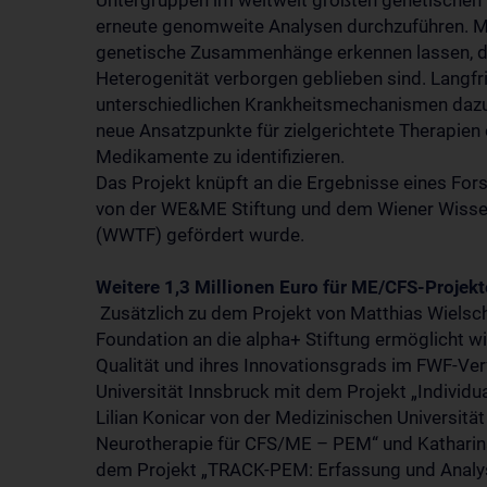
Untergruppen im weltweit größten genetische
erneute genomweite Analysen durchzuführen. Ma
genetische Zusammenhänge erkennen lassen, di
Heterogenität verborgen geblieben sind. Langfr
unterschiedlichen Krankheitsmechanismen dazu 
neue Ansatzpunkte für zielgerichtete Therapie
Medikamente zu identifizieren.
Das Projekt knüpft an die Ergebnisse eines Fo
von der WE&ME Stiftung und dem Wiener Wisse
(WWTF) gefördert wurde.
Weitere 1,3 Millionen Euro für ME/CFS-Proje
Zusätzlich zu dem Projekt von Matthias Wielsc
Foundation an die alpha+ Stiftung ermöglicht wir
Qualität und ihres Innovationsgrads im FWF-Ver
Universität Innsbruck mit dem Projekt „Individ
Lilian Konicar von der Medizinischen Universitä
Neurotherapie für CFS/ME – PEM“ und Katharin
dem Projekt „TRACK-PEM: Erfassung und Analyse