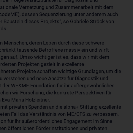
 der Folge Ansatzpunkte für Diagnostik und
ernationale Vernetzung und Zusammenarbeit mit dem
ecodeME), dessen Sequenzierung unter anderem auch
r Baustein dieses Projekts“, so Gabriele Ströck von
ds.
en Menschen, deren Leben durch diese schwere
hränkt tausende Betroffene massiv ein und wirft
agen auf. Umso wichtiger ist es, dass wir mit dem
rten Projekten gezielt in exzellente
chneten Projekte schaffen wichtige Grundlagen, um die
u verstehen und neue Ansätze für Diagnostik und
ilt der WE&ME Foundation für ihr außergewöhnliches
en wir Forschung, die konkrete Perspektiven für
 Eva-Maria Holzleitner.
 mit privaten Spenden an die alpha+ Stiftung exzellente
ten Fall das Verständnis von ME/CFS zu verbessern.
on für ihr außerordentliches Engagement im Sinne
en öffentlichen Förderinstitutionen und privaten