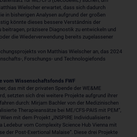
n Datensatz für ME/CFS (DecodeME) suchen, um
tthias Wielscher erwartet, dass sich dadurch
e in bisherigen Analysen aufgrund der großen
istig könnte dieses bessere Verständnis der
beitragen, präzisere Diagnostik zu entwickeln und
n oder die Wiederverwendung bereits zugelassener
rschungsprojekts von Matthias Wielscher an, das 2024
nschafts-, Forschungs- und Technologiefonds
kte vom Wissenschaftsfonds FWF
her, das mit der privaten Spende der WE&ME
d, setzten sich drei weitere Projekte aufgrund ihrer
fahren durch: Mirjam Bachler von der Medizinischen
ualisierte Therapieansätze bei ME/CFS-PAIS mit PEM“,
t Wien mit dem Projekt „INSPIRE Individualisierte
a Ledebur vom Complexity Science Hub Vienna mit
 der Post-Exertional Malaise“. Diese drei Projekte