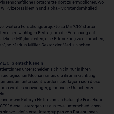
wissenschaftliche Fortschritte dort zu ermöglichen, wo
FWF-Vizepräsidentin und alpha+ Vorstandsmitglied
zwei weitere Forschungsprojekte zu ME/CFS starten
en einen wichtigen Beitrag, um die Forschung auf
ätzliche Möglichkeiten, eine Erkrankung zu erforschen,
n“, so Markus Müller, Rektor der Medizinischen
ME/CFS entschlüsseln
ient:innen unterscheiden sich nicht nur in ihren
 biologischen Mechanismen, die ihrer Erkrankung
 gemeinsam untersucht werden, überlagern sich diese
rch wird es schwieriger, genetische Ursachen zu
ln.
r sowie Kathryn Hoffmann als beteiligte Forscherin
FS“ diese Heterogenität aus zwei unterschiedlichen
 sinnvoll definierte Untergruppen von Patient:innen