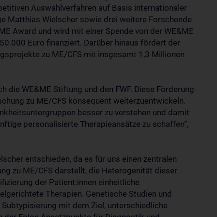
itiven Auswahlverfahren auf Basis internationaler
e Matthias Wielscher sowie drei weitere Forschende
&ME Award und wird mit einer Spende von der WE&ME
50.000 Euro finanziert. Darüber hinaus fördert der
gsprojekte zu ME/CFS mit insgesamt 1,3 Millionen
urch die WE&ME Stiftung und den FWF. Diese Förderung
orschung zu ME/CFS konsequent weiterzuentwickeln.
Krankheitsuntergruppen besser zu verstehen und damit
nftige personalisierte Therapieansätze zu schaffen“,
lscher entschieden, da es für uns einen zentralen
ng zu ME/CFS darstellt, die Heterogenität dieser
fizierung der Patient:innen einheitliche
ielgerichtete Therapien. Genetische Studien und
Subtypisierung mit dem Ziel, unterschiedliche