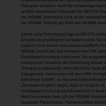
Krankheitsmechanismen zu entschlüsseln und in
Therapien zu liefern. Auch die notwendige int
größten genetischen Datensatz für ME/CFS (D
von WE&ME unterstützt wird, ist ein wesentliche
der WE&ME Stiftung zur Wahl des WE&ME Awar
„Hinter jeder Forschungsfrage zu ME/CFS steh
Erkrankung grundlegend verändert wurde. Sie sc
zugleich noch immer viele wissenschaftliche Fr
WE&ME Award und drei weiteren vom FWF geförde
Grundlagenforschung investieren. Die ausgezei
biologischen Ursachen der Erkrankung besser z
Therapie zu entwickeln. Mein herzlicher Dank g
Engagement. Gemeinsam mit dem FWF ermöglich
Betroffene schafft“, so Wissenschaftsministerin
„Die neuen Projekte zeigen, dass es möglich ist,
Grundlagenforschung auszubauen und im konkre
Mein besonderer Dank gilt der WE&ME Foundati
tausender Patient:innen. Partnerschaften zwisch