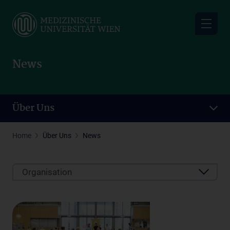
Skip
to
main
content
News
Über Uns
Home
Über Uns
News
Organisation