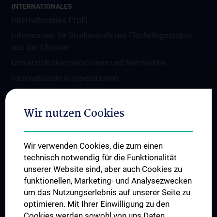
INTERNATIONALES
Internationales Profil
Information für Studierende mit Flüchtlingsstatus
aus der Ukraine
Universitätskooperationen und Netzwerke
Internationale Kooperationen
Adjunct Professorships
Student & Staff Exchange
Wir nutzen Cookies
Das KPJ der MedUni Wien
Graduiertentraining
Wir verwenden Cookies, die zum einen
Dual Career
technisch notwendig für die Funktionalität
unserer Website sind, aber auch Cookies zu
Trusted Reseach - Research Security - Foreign
funktionellen, Marketing- und Analysezwecken
Interference
um das Nutzungserlebnis auf unserer Seite zu
UNESCO Lehrstuhl für Bioethik
optimieren. Mit Ihrer Einwilligung zu den
MUVI
Cookies werden sowohl von uns Daten