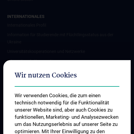
INTERNATIONALES
Internationales Profil
Information für Studierende mit Flüchtlingsstatus aus der
Ukraine
Universitätskooperationen und Netzwerke
Internationale Kooperationen
Adjunct Professorships
Wir nutzen Cookies
Student & Staff Exchange
Das KPJ der MedUni Wien
Wir verwenden Cookies, die zum einen
Graduiertentraining
technisch notwendig für die Funktionalität
Dual Career
unserer Website sind, aber auch Cookies zu
funktionellen, Marketing- und Analysezwecken
Trusted Reseach - Research Security - Foreign Interference
um das Nutzungserlebnis auf unserer Seite zu
UNESCO Lehrstuhl für Bioethik
optimieren. Mit Ihrer Einwilligung zu den