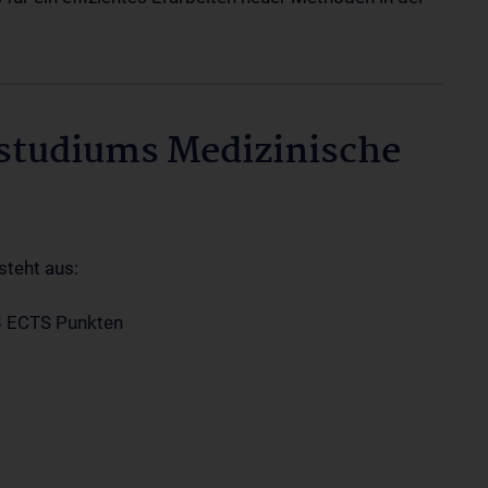
rstudiums Medizinische
teht aus:
8 ECTS Punkten