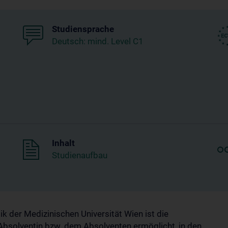
Studiensprache
Deutsch: mind. Level C1
Inhalt
Studienaufbau
k der Medizinischen Universität Wien ist die
 Absolventin bzw. dem Absolventen ermöglicht, in den