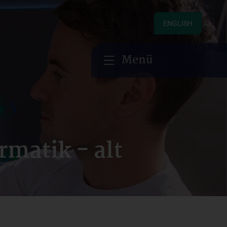
ENGLISH
Menü
matik - alt