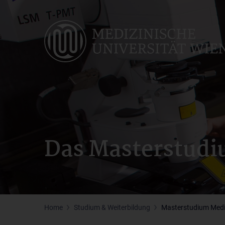
Skip
to
main
content
Das Masterstudiu
Home
Studium & Weiterbildung
Masterstudium Medizi